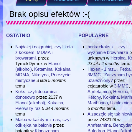
Brak opisu efektów :-(
ostatnio
popularne
Najdalej i najgrubiej, czyli keta
herka+koksik... czyli
z koksem, MDMA i
wyznanie browniarza
p
browarami.
przez
unknown
w
Heroina
,
K
TymekDymek
w
Etanol
23 lata 4 months
temu
(alkohol)
,
Ketamina
,
Kokaina
,
Hexen - 1 raz.. , Fetka,
MDMA
,
Nikotyna
,
Przeżycie
3MMC.. Zaczynam by
mistyczne
3 lata 5 months
uzależniony?
przez
temu
cojaturobie
w
3-MMC
,
Koks, czyli dopamina
Amfetamina
,
Heroina
,
donosowo
przez
2137
w
Ketony
,
Kokaina
,
Mari
Etanol (alkohol)
,
Kokaina
,
Marihuana
,
Uzależnien
Pierwszy raz
5 lat 4 months
6 months
temu
temu
A zaczęło się tak niewin
Małpa w każdym z nas, czyli
przez
7482129
w
odklejka na balonie
przez
Amfetamina
,
Benzyda
botanik
w
Klonazepam
,
Bufedron
,
Etanol (alkoh