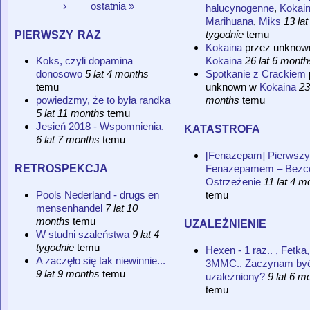
Strony
›
ostatnia »
halucynogenne
,
Kokai
Marihuana
,
Miks
13 lat
pierwszy raz
tygodnie
temu
Kokaina
przez
unknow
Kokaina
26 lat 6 month
Koks, czyli dopamina
Spotkanie z Crackiem
donosowo
5 lat 4 months
unknown
w
Kokaina
23
temu
months
temu
powiedzmy, że to była randka
5 lat 11 months
temu
katastrofa
Jesień 2018 - Wspomnienia.
6 lat 7 months
temu
[Fenazepam] Pierwszy
retrospekcja
Fenazepamem – Bezc
Ostrzeżenie
11 lat 4 m
temu
Pools Nederland - drugs en
mensenhandel
7 lat 10
uzależnienie
months
temu
W studni szaleństwa
9 lat 4
tygodnie
temu
Hexen - 1 raz.. , Fetka,
A zaczęło się tak niewinnie...
3MMC.. Zaczynam by
9 lat 9 months
temu
uzależniony?
9 lat 6 m
temu