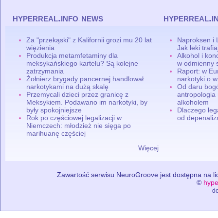
hyperreal.info news
hyperreal.i
Za "przekąski" z Kalifornii grozi mu 20 lat
Naproksen i 
więzienia
Jak leki traf
Produkcja metamfetaminy dla
Alkohol i ko
meksykańskiego kartelu? Są kolejne
w odmienny 
zatrzymania
Raport: w Eu
Żołnierz brygady pancernej handlował
narkotyki o w
narkotykami na dużą skalę
Od daru bogó
Przemycali dzieci przez granicę z
antropologia
Meksykiem. Podawano im narkotyki, by
alkoholem
były spokojniejsze
Dlaczego leg
Rok po częściowej legalizacji w
od depenaliza
Niemczech: młodzież nie sięga po
marihuanę częściej
Więcej
Zawartość serwisu NeuroGroove jest dostępna na lic
©
hype
de