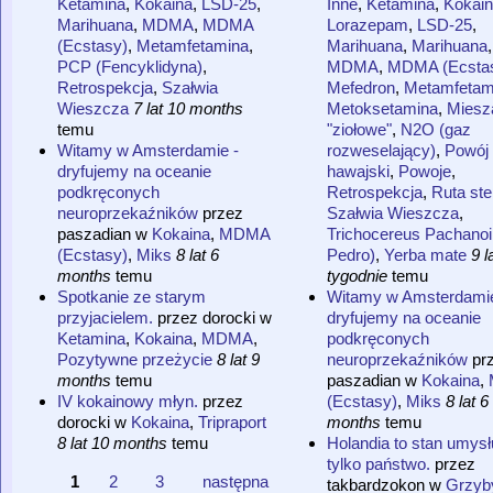
Ketamina
,
Kokaina
,
LSD-25
,
Inne
,
Ketamina
,
Kokai
Marihuana
,
MDMA
,
MDMA
Lorazepam
,
LSD-25
,
(Ecstasy)
,
Metamfetamina
,
Marihuana
,
Marihuana
,
PCP (Fencyklidyna)
,
MDMA
,
MDMA (Ecsta
Retrospekcja
,
Szałwia
Mefedron
,
Metamfetam
Wieszcza
7 lat 10 months
Metoksetamina
,
Miesz
temu
"ziołowe"
,
N2O (gaz
Witamy w Amsterdamie -
rozweselający)
,
Powój
dryfujemy na oceanie
hawajski
,
Powoje
,
podkręconych
Retrospekcja
,
Ruta st
neuroprzekaźników
przez
Szałwia Wieszcza
,
paszadian
w
Kokaina
,
MDMA
Trichocereus Pachanoi
(Ecstasy)
,
Miks
8 lat 6
Pedro)
,
Yerba mate
9 l
months
temu
tygodnie
temu
Spotkanie ze starym
Witamy w Amsterdamie
przyjacielem.
przez
dorocki
w
dryfujemy na oceanie
Ketamina
,
Kokaina
,
MDMA
,
podkręconych
Pozytywne przeżycie
8 lat 9
neuroprzekaźników
pr
months
temu
paszadian
w
Kokaina
,
IV kokainowy młyn.
przez
(Ecstasy)
,
Miks
8 lat 6
dorocki
w
Kokaina
,
Tripraport
months
temu
8 lat 10 months
temu
Holandia to stan umysłu
tylko państwo.
przez
1
2
3
następna
takbardzokon
w
Grzyb