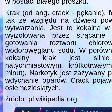
w postaci białego proszku.
Krak (od ang. crack - pękanie),
tak ze względu na dźwięki pow
wytwarzania. Jest to kokaina w
wyizolowana przez strącanie
gotowania roztworu chlor
wodorowęglanu sodu. W porówna
kokainy krak jest silnie
natychmiastowym, krótkotrwały
minut). Narkotyk jest zażywany 
wdychanie oparów. Crack pojaw
osiemdziesiątych.
źródło: pl.wikipedia.org
Efekty
Dawkowanie
Czas działania