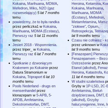
Kokaina
,
Marihuana
,
MDMA
,
Heroina
,
Ketamina
,
Ko
Mefedron
,
Miks
,
N2O (gaz
Kokaina
,
Marihuana
,
rozweselający)
5 lat 7 months
Marihuana
,
MDMA
temu
(Ecstasy)
,
Mefedron
,
powiedzmy, że to była randka
Metamfetamina
,
Miesz
przez
perliczka1
w
Kokaina
,
"ziołowe"
,
Opium
,
Marihuana
,
MDMA (Ecstasy)
,
Retrospekcja
,
Temaze
Pierwszy raz
5 lat 11 months
lat 9 months
temu
temu
Czasu nie cofniesz - k
Jesień 2018 - Wspomnienia.
przez
unknown
w
Koka
przez
triper_
w
Kokaina
,
lat 9 months
temu
Pierwszy raz
6 lat 7 months
[Fenazepam] Pierwszy
temu
Fenazepamem – Bezc
Spotkanie z dzwoniącym
Ostrzeżenie
przez
Ano
Krakenem po Kokainie
przez
Etanol (alkohol)
,
Fena
Datura Stramonium
w
Heroina
,
Katastrofa
,
Ko
Kokaina
,
Tripraport
6 lat 10
11 lat 4 months
temu
months
temu
W studni szaleństwa
p
Pools Nederland - drugs en
Gryby
w
1P-LSD
,
2C-
mensenhandel
przez
Amfetamina
,
Bieluń
klonazepam
w
5-APB
,
5-
dziędzierzawa
,
DMT
,
E
APDB
,
Amfetamina
,
(alkohol)
,
Grzyby
Dekstrometorfan
,
DMT
,
halucynogenne
,
Inne
,
I