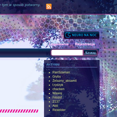
zy tym w sposób potworny.
Logowanie
Rejestracja
Szukaj
Formularz wyszukiwania
aktywni
PanSzaman
Gryby
Żelazny_aksamit
t.rydzyk
chacken
Wawoj
Filozof
2137
Abli
Rexelder