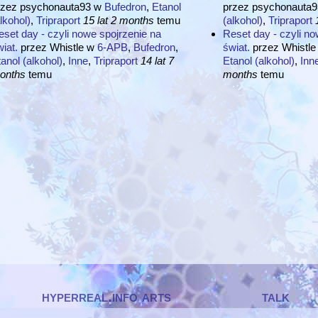
rzez
psychonauta93
w
Bufedron
,
Etanol
przez
psychonauta9
lkohol)
,
Tripraport
15 lat 2 months
temu
(alkohol)
,
Tripraport
set day - czyli nowe spojrzenie na
Reset day - czyli no
iat.
przez
Whistle
w
6-APB
,
Bufedron
,
świat.
przez
Whistle
anol (alkohol)
,
Inne
,
Tripraport
14 lat 7
Etanol (alkohol)
,
Inn
onths
temu
months
temu
hyperreal.info arts
talk