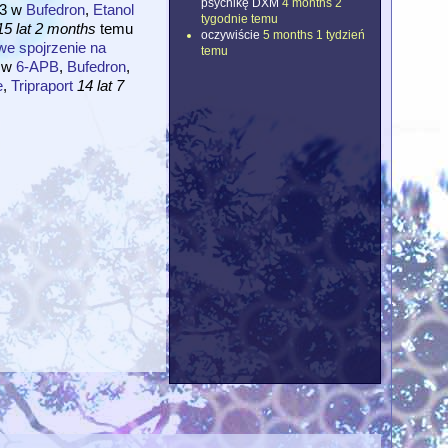
psychikę DXM
4 months 2
3
w
Bufedron
,
Etanol
tygodnie temu
15 lat 2 months
temu
oczywiście
5 months 1 tydzień
we spojrzenie na
temu
w
6-APB
,
Bufedron
,
e
,
Tripraport
14 lat 7