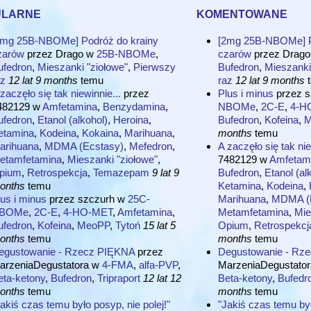
ularne
komentowane
2mg 25B-NBOMe] Podróż do krainy
[2mg 25B-NBOMe] P
zarów
przez
Drago
w
25B-NBOMe
,
czarów
przez
Drago
ufedron
,
Mieszanki "ziołowe"
,
Pierwszy
Bufedron
,
Mieszanki
az
12 lat 9 months
temu
raz
12 lat 9 months
t
zaczęło się tak niewinnie...
przez
Plus i minus
przez
s
482129
w
Amfetamina
,
Benzydamina
,
NBOMe
,
2C-E
,
4-H
ufedron
,
Etanol (alkohol)
,
Heroina
,
Bufedron
,
Kofeina
,
M
etamina
,
Kodeina
,
Kokaina
,
Marihuana
,
months
temu
arihuana
,
MDMA (Ecstasy)
,
Mefedron
,
A zaczęło się tak nie
etamfetamina
,
Mieszanki "ziołowe"
,
7482129
w
Amfetam
pium
,
Retrospekcja
,
Temazepam
9 lat 9
Bufedron
,
Etanol (al
onths
temu
Ketamina
,
Kodeina
,
us i minus
przez
szczurh
w
25C-
Marihuana
,
MDMA (E
BOMe
,
2C-E
,
4-HO-MET
,
Amfetamina
,
Metamfetamina
,
Mie
ufedron
,
Kofeina
,
MeoPP
,
Tytoń
15 lat 5
Opium
,
Retrospekcj
onths
temu
months
temu
egustowanie - Rzecz PIĘKNA
przez
Degustowanie - Rz
arzeniaDegustatora
w
4-FMA
,
alfa-PVP
,
MarzeniaDegustator
eta-ketony
,
Bufedron
,
Tripraport
12 lat 12
Beta-ketony
,
Bufedr
onths
temu
months
temu
akiś czas temu było posyp, nie polej!"
"Jakiś czas temu był