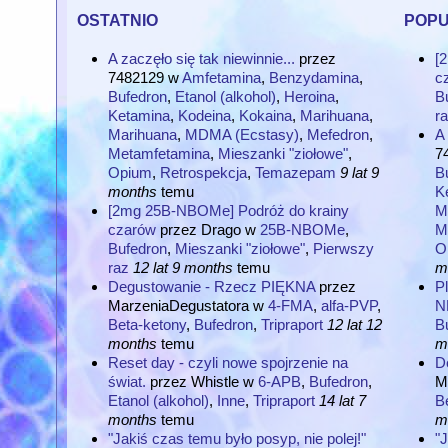
ostatnio
pop
A zaczęło się tak niewinnie...
przez
[
7482129
w
Amfetamina
,
Benzydamina
,
c
Bufedron
,
Etanol (alkohol)
,
Heroina
,
B
Ketamina
,
Kodeina
,
Kokaina
,
Marihuana
,
r
Marihuana
,
MDMA (Ecstasy)
,
Mefedron
,
A 
Metamfetamina
,
Mieszanki "ziołowe"
,
7
Opium
,
Retrospekcja
,
Temazepam
9 lat 9
B
months
temu
K
[2mg 25B-NBOMe] Podróż do krainy
M
czarów
przez
Drago
w
25B-NBOMe
,
M
Bufedron
,
Mieszanki "ziołowe"
,
Pierwszy
O
raz
12 lat 9 months
temu
m
Degustowanie - Rzecz PIĘKNA
przez
Pl
MarzeniaDegustatora
w
4-FMA
,
alfa-PVP
,
N
Beta-ketony
,
Bufedron
,
Tripraport
12 lat 12
B
months
temu
m
Reset day - czyli nowe spojrzenie na
D
świat.
przez
Whistle
w
6-APB
,
Bufedron
,
M
Etanol (alkohol)
,
Inne
,
Tripraport
14 lat 7
B
months
temu
m
"Jakiś czas temu było posyp, nie polej!"
"J