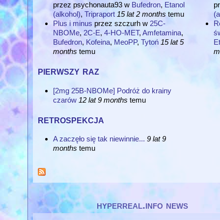
przez
psychonauta93
w
Bufedron
,
Etanol
p
(alkohol)
,
Tripraport
15 lat 2 months
temu
(a
Plus i minus
przez
szczurh
w
25C-
Re
NBOMe
,
2C-E
,
4-HO-MET
,
Amfetamina
,
św
Bufedron
,
Kofeina
,
MeoPP
,
Tytoń
15 lat 5
Et
months
temu
m
pierwszy raz
[2mg 25B-NBOMe] Podróż do krainy
czarów
12 lat 9 months
temu
retrospekcja
A zaczęło się tak niewinnie...
9 lat 9
months
temu
hyperreal.info news