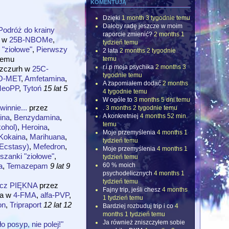
komentują
Dzięki
1 month 3 tygodnie temu
Dałoby radę jeszcze w moim
odróż do krainy
raporcie zmienić?
2 months 1
w
25B-NBOMe
,
tydzień temu
 "ziołowe"
,
Pierwszy
2 lata
2 months 2 tygodnie
emu
temu
r.i.p moja psychika
2 months 3
zczurh
w
25C-
tygodnie temu
O-MET
,
Amfetamina
,
A zapomiałem dodać
2 months
eoPP
,
Tytoń
15 lat 5
4 tygodnie temu
W ogóle to
3 months 5 dni temu
winnie...
przez
.
3 months 2 tygodnie temu
A konkretniej
4 months 52 min.
ina
,
Benzydamina
,
temu
kohol)
,
Heroina
,
Moje przemyślenia
4 months 1
Kokaina
,
Marihuana
,
tydzień temu
cstasy)
,
Mefedron
,
Moje przemyślenia
4 months 1
szanki "ziołowe"
,
tydzień temu
a
,
Temazepam
9 lat 9
60 % moich
psychodelicznych
4 months 1
tydzień temu
ecz PIĘKNA
przez
Fajny trip, jeśli chesz
4 months
a
w
4-FMA
,
alfa-PVP
,
1 tydzień temu
on
,
Tripraport
12 lat 12
Bardziej rozbuduj trip i co
4
months 1 tydzień temu
Ja również zniszczyłem sobie
o posyp, nie polej!"