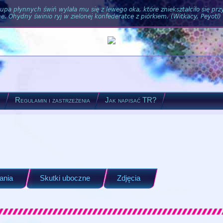
pa płynnych świń wylała mu się z lewego oka, które zniekształciło się pr
. Ohydny świnio ryj w zielonej konfederatce z piórkiem. (Witkacy, Peyotl)
?
Regulamin i zastrzeżenia
Jak napisać TR?
ania
Skutki uboczne
Zdjęcia