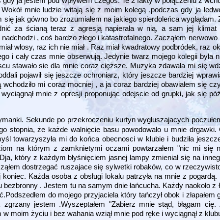
gdy ja jestem pod wpływem czegoś. Te 2 fakty w połączeniu z wcho
 Wokół mnie ludzie witają się z moim kolegą ,podczas gdy ja ledwo
m się jak gówno bo zrozumiałem na jakiego spierdoleńca wyglądam.
ić za ścianą teraz z agresją napierała w nią, a sam jej klimat 
ś nadchodzi , coś bardzo złego i katastrofalnego. Zacząłem nerwowo
ś miał włosy, raz ich nie miał . Raz miał kwadratowy podbródek, raz 
ego i cały czas mnie obserwują. Jedynie twarz mojego kolegii była n
cu stawało sie dla mnie coraz cięższe. Muzyka zdawała mi się wdz
ddali pojawił się jeszcze ochroniarz, który jeszcze bardziej wpraw
chodziło mi coraz mocniej , a ja coraz bardziej obawiałem się cz
yciągnął mnie z opresji proponując odejscie od grupki, jak się póź
trzymanki. Sekunde po przekroczeniu kurtyn wygłuszajacych poczuł
ego stopnia, że każde walnięcie basu powodowało u mnie drgawki. 
śl towarzyszyła mi do końca obecnosci w klubie i budziła jeszcz
ziom na którym z zamknietymi oczami powtarzałem "nic mi się n
 Dja, który z każdym błyśnięciem jasnej lampy zmieniał się na inne
cząłem dostrzegać ruszajace się sylwetki robaków, co w rzeczywistoś
oniec. Każda osoba z obsługi lokalu patrzyła na mnie z pogardą. 
 tu bezbronny . Jestem tu na samym dnie łańcucha. Każdy naokoło z
.Podszedłem do mojego przyjaciela który tańczył obok i złapałem go
ak zgrzany jestem .Wyszeptałem "Zabierz mnie stąd, błągam cię.
m w moim życiu i bez wahania wziął mnie pod ręke i wyciągnął z klub