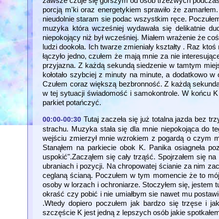
zawsze czuje się gorszym od osób trzeźwych podczas 
porcją m'ki oraz energetykiem sprawiło że zamarłem.
nieudolnie staram sie podac wszystkim ręce. Poczułe
muzyka która wcześniej wydawała się delikatnie dudn
niepokojący niż był wcześniej. Miałem wrażenie że co
ludzi dookoła. Ich twarze zmieniały kształty . Raz kto
łączyło jedno, czułem że mają mnie za nie interesując
przyjazna. Z każdą sekundą siedzenie w tamtym miejs
kołotało szybciej z minuty na minute, a dodatkowo w o
Czułem coraz większą bezbronność. Z każdą sekundą w
w tej sytuacji świadomość i samokontrole. W końcu K w
parkiet potańczyć.
Tutaj zaczeła się już totalna jazda bez 
00:00-00:30
strachu. Muzyka stała się dla mnie niepokojąca do t
wejściu zmierzył mnie wzrokiem z pogardą o czym my
Stanąłem na parkiecie obok K. Panika osiagneła po
uspokić".Zacząłem się cały trząść. Spojrzałem się na
ubraniach i pozycji. Na chropowatej ścianie za nim za
ceglaną ścianą. Poczułem w tym momencie że to mój k
osoby w lorzach i ochroniarze. Stoczyłem się, jestem
okraść czy pobić i nie umiałbym sie nawet mu postawić
.Wtedy dopiero poczułem jak bardzo się trzęse i j
szczęście K jest jedną z lepszych osób jakie spotkałe