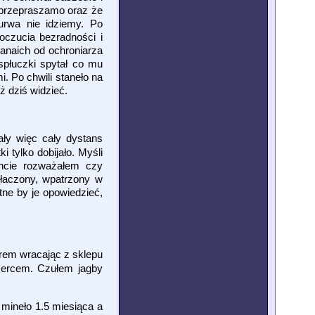
 przepraszamo oraz że
urwa nie idziemy. Po
czucia bezradności i
anaich od ochroniarza
spłuczki spytał co mu
. Po chwili staneło na
uż dziś widzieć.
ały więc cały dystans
 tylko dobijało. Myśli
ncie rozważałem czy
yłaczony, wpatrzony w
ne by je opowiedzieć,
orem wracając z sklepu
 sercem. Czułem jagby
 mineło 1.5 miesiąca a