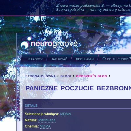
Znowu widzę pułkownika B. — olbrzymia ku
Scena teatralna — na niej potwory sztuczne
raporty
jak pisać
regulamin
O co tu chodzi
strona główna
›
blogi
›
groszek's blog
›
you are here
paniczne poczucie bezbron
detale
Substancja wiodąca:
MDMA
Natura:
Marihuana
Chemia:
MDMA