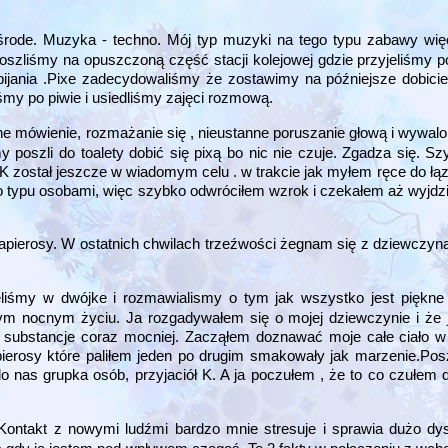
środe. Muzyka - techno. Mój typ muzyki na tego typu zabawy wi
oszliśmy na opuszczoną część stacji kolejowej gdzie przyjeliśmy p
jania .Pixe zadecydowaliśmy że zostawimy na późniejsze dobicie
śmy po piwie i usiedliśmy zajęci rozmową.
 mówienie, rozmażanie się , nieustanne poruszanie głową i wywalon
 poszli do toalety dobić się pixą bo nic nie czuje. Zgadza się. Sz
K został jeszcze w wiadomym celu . w trakcie jak myłem ręce do łąz
 typu osobami, więc szybko odwróciłem wzrok i czekałem aż wyjdzi
pierosy. W ostatnich chwilach trzeźwości żegnam się z dziewczyną 
ieliśmy w dwójke i rozmawialismy o tym jak wszystko jest piękne
tym nocnym życiu. Ja rozgadywałem się o mojej dziewczynie i że
m substancje coraz mocniej. Zacząłem doznawać moje całe ciało 
pierosy które paliłem jeden po drugim smakowały jak marzenie.Po
o nas grupka osób, przyjaciół K. A ja poczułem , że to co czułem 
Kontakt z nowymi ludźmi bardzo mnie stresuje i sprawia dużo dy