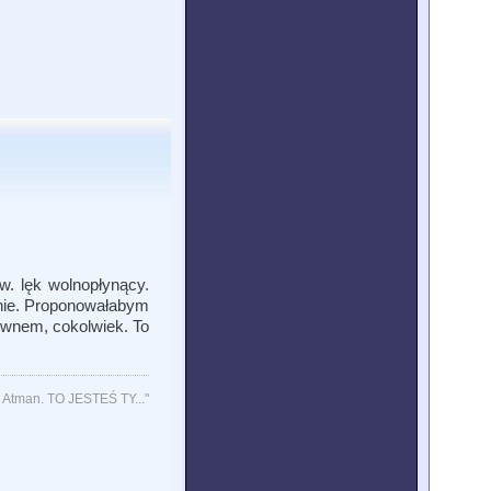
w. lęk wolnopłynący.
anie. Proponowałabym
gównem, cokolwiek. To
to Atman. TO JESTEŚ TY..."