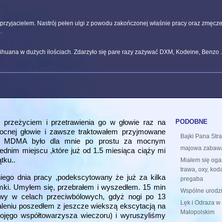
przyjacielem. Nastrój pełen ulgi z powodu zakończonej właśnie pracy oraz zmęcz
.
rihuana w dużych ilościach. Zdarzyło się pare razy zażywać DXM, Kodeine, Benzo 
podobne
m przeżyciem i przetrawienia go w głowie raz na
ocnej głowie i zawsze traktowałem przyjmowane
Bajki Pana Str
ią. MDMA było dla mnie po prostu za mocnym
majowa zabaw
dnim miejscu ,które już od 1.5 miesiąca ciąży mi
tku..
Miałem się ogar
trawa, oxy, kod
ego dnia pracy ,podekscytowany że już za kilka
pregaba
mki. Umyłem się, przebrałem i wyszedłem. 15 min
Wspólne urodz
awy w celach przeciwbólowych, gdyż nogi po 13
Lęk i Odraza 
aleniu poszedłem z jeszcze wiekszą ekscytacją na
Małopolskim
mojęgo współtowarzysza wieczoru) i wyruszyliśmy