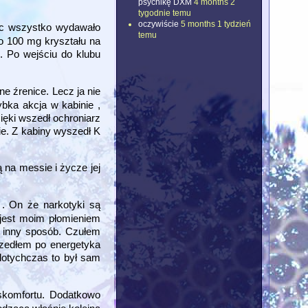
psychikę DXM
4 months 2
tygodnie temu
oczywiście
5 months 1 tydzień
ęc wszystko wydawało
temu
o 100 mg kryształu na
. Po wejściu do klubu
e źrenice. Lecz ja nie
ybka akcja w kabinie ,
ięki wszedł ochroniarz
e. Z kabiny wyszedł K
na messie i życze jej
 . On że narkotyki są
 jest moim płomieniem
w inny sposób. Czułem
szedłem po energetyka
dotychczas to był sam
skomfortu. Dodatkowo