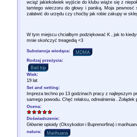
wciąż jakiekolwiek wyjście do klubu wiąże się z ni
tamtego wieczoru do głowy i paniką. Moja pewnosć si
załatwić do urzędu czy choćby jak robie zakupy w sklep
W tym miejscu chciałbym podziękować K , jak to kiedyś
mnie skończyć treagedią <3
Substancja wiodąca:
MDMA
Rodzaj przeżycia:
Bad trip
Wiek:
19 lat
Set and setting:
Impreza techno po 13 godzinach pracy z najlepszym pr
samego powodu. Chęć relaksu, odrealnienia . Żołądek 
Ocena:
Doświadczenie:
Głównie opioidy (Oksykodon i Buprenorfina) i marihua
natura:
Marihuana