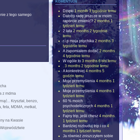
komentują
Dzięki
1 month 3 tygodnie temu
enie z tego samego
Dałoby radę jeszcze w moim
raporcie zmienić?
2 months 1
tydzień temu
2 lata
2 months 2 tygodnie
.
temu
r.i.p moja psychika
2 months 3
tygodnie temu
A zapomiałem dodać
2 months
4 tygodnie temu
W ogóle to
3 months 6 dni temu
.
3 months 2 tygodnie temu
A konkretniej
4 months 5
godzin temu
Moje przemyślenia
4 months 1
tydzień temu
acha
Moje przemyślenia
4 months 1
a z mdma
tydzień temu
60 % moich
nąć... Kryształ, benzo,
psychodelicznych
4 months 1
a, feta, MDMA, metkat,
tydzień temu
Fajny trip, jeśli chesz
4 months
iny na Kwasie
1 tydzień temu
Bardziej rozbuduj trip i co
4
w Województwie
months 1 tydzień temu
Ja również zniszczyłem sobie