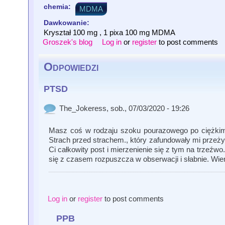
chemia:
MDMA
Dawkowanie:
Kryształ 100 mg , 1 pixa 100 mg MDMA
Groszek's blog
Log in
or
register
to post comments
Odpowiedzi
PTSD
The_Jokeress
, sob., 07/03/2020 - 19:26
Masz coś w rodzaju szoku pourazowego po ciężkim ba
Strach przed strachem., który zafundowały mi przeż
Ci całkowity post i mierzenienie się z tym na trzeź
się z czasem rozpuszcza w obserwacji i słabnie. Wi
Log in
or
register
to post comments
PPB