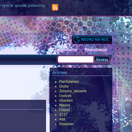
zy tym w sposób potworny.
Logowanie
Rejestracja
Szukaj
Formularz wyszukiwania
aktywni
PanSzaman
Gryby
Żelazny_aksamit
t.rydzyk
chacken
Wawoj
Filozof
2137
Abli
Rexelder