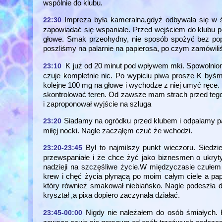
wspólnie do klubu.
Impreza była kameralna,gdyż odbywała się w 
22:30
zapowiadać się wspaniale. Przed wejściem do klubu p
głowe. Smak przeohydny, nie sposób spożyć bez popi
poszliśmy na palarnie na papierosa, po czym zamówili
K już od 20 minut pod wpływem mki. Spowolnione
23:10
czuje kompletnie nic. Po wypiciu piwa prosze K byśmy
kolejne 100 mg na głowe i wychodze z niej umyć ręce. 
skontrolować teren. Od zawsze mam strach przed tego
i zaproponował wyjście na szluga
Siadamy na ogródku przed klubem i odpalamy pa
23:20
miłęj nocki. Nagle zacząłęm czuć że wchodzi.
Był to najmilszy punkt wieczoru. Siedz
23:20-23:45
przewspaniałe i że chce żyć jako biznesmen o ukry
nadzieji na szczęśliwe życie.W międzyczasie czułe
krew i chęć życia płynącą po moim całym ciele a pa
który również smakował niebiańsko. Nagle podeszła d
kryształ ,a pixa dopiero zaczynała działać.
Nigdy nie należałem do osób śmiałych. 
23:45-00:00