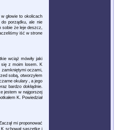
w głowie to okolicach
do porządku, ale nie
sobie że leje deszcz,
aczeliśmy iść w strone
kie wciąż mówiły jaki
 się z moim losem. K
 z zamkniętymi oczami,
rzed sobą, otworzyłem
zarne okulary , a jego
eraz bardzo dokłądnie.
że jestem w najgorszej
otkałem K. Powiedział
 Zaczął mi proponować
. K schował saszetke i