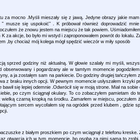
tu za mocno .Myśli mieszały się z jawą. Jedyne obrazy jakie mam 
 " musze się uspokoić" . K próbował również doprowadzić mnie 
zułem że znowu jestem na miejscu że tak powiem. Uśmiadomiłem 
em K za akcje, bo było mi wstyd i zaproponowałem powrót do lokalu. Z
ałem ,by chociaż mój kolega mógł spędzić wieczór w miły sposób
ją sprzed godziny niż aktualną. W głowie szalały mi myśli, wszyst
ąd obserwowany i pogardzany ale w tamtym momencie pogodziłem
rtyny, a ja zostałęm sam na parkiecie. Do godziny drugiej tańczyłem
twa z braku innych opcji. W pewnym momencie usłyszałem krzyki p
awił się lepiej odemnie .Odwrócił się w moją strone. Miał na sobie c
siebie, po czym ściągnął okulary. To co zobaczyłem pamietam do t
 z wielką czarną kropką na środku. Zamarłem w miejscu, poczułem 
łotającym sercem wycofałem się na ogródek przed klubem , gdzie sp
cji.
paczuszke z białym proszkiem po czym wciągnął z telefonu kreske.
zkaz otwarcia ich w tym momencie, bo osoba za nimi sama to zrobi