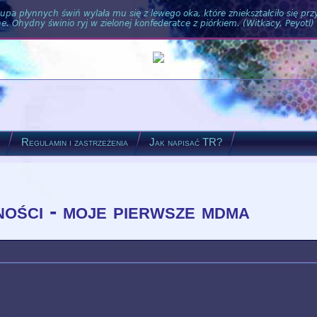
pa płynnych świń wylała mu się z lewego oka, które zniekształciło się pr
. Ohydny świnio ryj w zielonej konfederatce z piórkiem. (Witkacy, Peyotl)
?
Regulamin i zastrzeżenia
Jak napisać TR?
ności - moje pierwsze mdma