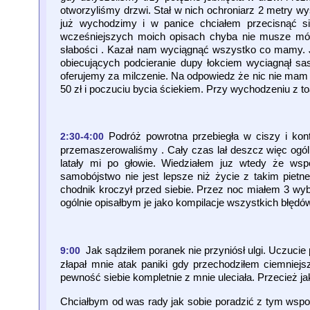
otworzyliśmy drzwi. Stał w nich ochroniarz 2 metry 
już wychodzimy i w panice chciałem przecisnąć si
wcześniejszych moich opisach chyba nie musze mów
słabości . Kazał nam wyciągnąć wszystko co mamy. J
obiecujących podcieranie dupy łokciem wyciagnął sas
oferujemy za milczenie. Na odpowiedz że nic nie mam po
50 zł i poczuciu bycia ściekiem. Przy wychodzeniu z to
Podróż powrotna przebiegła w ciszy i kon
2:30-4:00
przemaszerowaliśmy . Cały czas lał deszcz więc ogóln
latały mi po głowie. Wiedziałem juz wtedy że w
samobójstwo nie jest lepsze niż życie z takim piet
chodnik kroczył przed siebie. Przez noc miałem 3 
ogólnie opisałbym je jako kompilacje wszystkich błęd
Jak sądziłem poranek nie przyniósł ulgi. Uczucie
9:00
złapał mnie atak paniki gdy przechodziłem ciemniejs
pewność siebie kompletnie z mnie uleciała. Przecież ja
Chciałbym od was rady jak sobie poradzić z tym wspomn