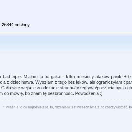
26844 odsłony
d tripie. Miałam to po gałce - kilka miesięcy ataków paniki + tz
ycia z dzieciństwa. Wyszłam z tego bez leków, ale ograniczyłam ćp
wo. Całkowite wejście w odczucie strachu/przegrywu/poczucia bycia 
em co mówię, bo znam tę bezbronność. Powodzenia :)
"I właśnie to co najlotniejsze, to, rdzeniem jest wszechświata, to rzeczywistość, 