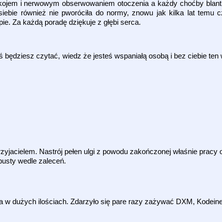
epokojem i nerwowym obserwowaniem otoczenia a każdy choćby blan
ebie również nie pworóciła do normy, znowu jak kilka lat temu cz
ie. Za każdą poradę dziękuje z głębi serca.
 będziesz czytać, wiedz że jesteś wspaniałą osobą i bez ciebie ten 
zyjacielem. Nastrój pełen ulgi z powodu zakończonej właśnie pracy
pusty wedle zaleceń.
na w dużych ilościach. Zdarzyło się pare razy zażywać DXM, Kodeine