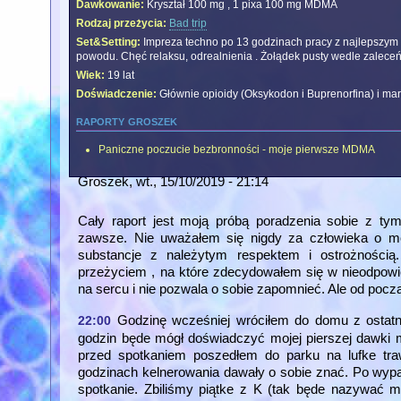
Dawkowanie:
Kryształ 100 mg , 1 pixa 100 mg MDMA
Rodzaj przeżycia:
Bad trip
Set&Setting:
Impreza techno po 13 godzinach pracy z najlepszym 
powodu. Chęć relaksu, odrealnienia . Żołądek pusty wedle zaleceń
Wiek:
19 lat
Doświadczenie:
Głównie opioidy (Oksykodon i Buprenorfina) i ma
raporty groszek
Paniczne poczucie bezbronności - moje pierwsze MDMA
Groszek
, wt., 15/10/2019 - 21:14
Cały raport jest moją próbą poradzenia sobie z ty
zawsze. Nie uważałem się nigdy za człowieka o m
substancje z należytym respektem i ostrożnośc
przeżyciem , na które zdecydowałem się w nieodpowie
na sercu i nie pozwala o sobie zapomnieć. Ale od począ
Godzinę wcześniej wróciłem do domu z ostatni
22:00
godzin będe mógł doświadczyć mojej pierszej dawki 
przed spotkaniem poszedłem do parku na lufke tr
godzinach kelnerowania dawały o sobie znać. Po wyp
spotkanie. Zbiliśmy piątke z K (tak będe nazywać 