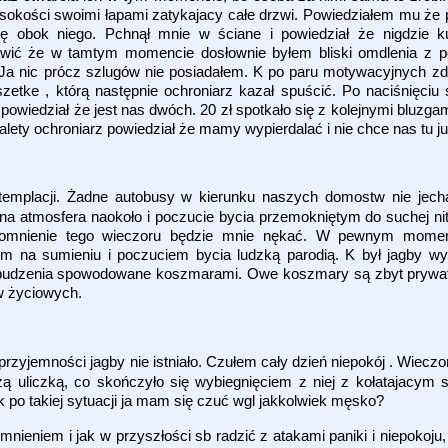
wysokości swoimi łapami zatykajacy całe drzwi. Powiedziałem mu że
ę obok niego. Pchnął mnie w ściane i powiedział że nigdzie k
ić że w tamtym momencie dosłownie byłem bliski omdlenia z po
a nic prócz szlugów nie posiadałem. K po paru motywacyjnych zd
zetke , którą następnie ochroniarz kazał spuścić. Po naciśnięciu 
wiedział że jest nas dwóch. 20 zł spotkało się z kolejnymi bluzgami
alety ochroniarz powiedział że mamy wypierdalać i nie chce nas tu j
templacji. Żadne autobusy w kierunku naszych domostw nie jech
a atmosfera naokoło i poczucie bycia przemokniętym do suchej nitki
spomnienie tego wieczoru będzie mnie nękać. W pewnym mome
nem na sumieniu i poczuciem bycia ludzką parodią. K był jagby w
wybudzenia spowodowane koszmarami. Owe koszmary są zbyt prywat
ów życiowych.
 przyjemności jagby nie istniało. Czułem cały dzień niepokój . Wiecz
zą uliczką, co skończyło się wybiegnięciem z niej z kołatajacym
k po takiej sytuacji ja mam się czuć wgl jakkolwiek męsko?
ieniem i jak w przyszłości sb radzić z atakami paniki i niepokoju,