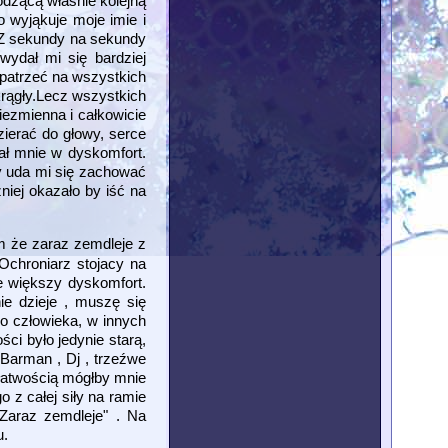
dzącą właśnie kolejną
 wyjąkuje moje imie i
 Z sekundy na sekundy
wydał mi się bardziej
 patrzeć na wszystkich
okrągły.Lecz wszystkich
iezmienna i całkowicie
ierać do głowy, serce
iał mnie w dyskomfort.
y uda mi się zachować
niej okazało by iść na
em że zaraz zemdleje z
Ochroniarz stojacy na
e większy dyskomfort.
ie dzieje , muszę się
go człowieka, w innych
ci było jedynie starą,
Barman , Dj , trzeźwe
 łatwością mógłby mnie
 z całej siły na ramie
 Zaraz zemdleje" . Na
u.