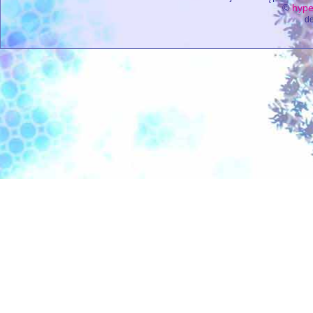
©
hype
de