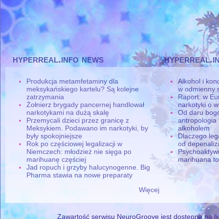
hyperreal.info news
hyperreal.i
Produkcja metamfetaminy dla
Alkohol i ko
meksykańskiego kartelu? Są kolejne
w odmienny 
zatrzymania
Raport: w Eu
Żołnierz brygady pancernej handlował
narkotyki o w
narkotykami na dużą skalę
Od daru bogó
Przemycali dzieci przez granicę z
antropologia
Meksykiem. Podawano im narkotyki, by
alkoholem
były spokojniejsze
Dlaczego leg
Rok po częściowej legalizacji w
od depenaliza
Niemczech: młodzież nie sięga po
Psychoaktyw
marihuanę częściej
marihuana to
Jad ropuch i grzyby halucynogenne. Big
Pharma stawia na nowe preparaty
Więcej
Zawartość serwisu NeuroGroove jest dostępna na lic