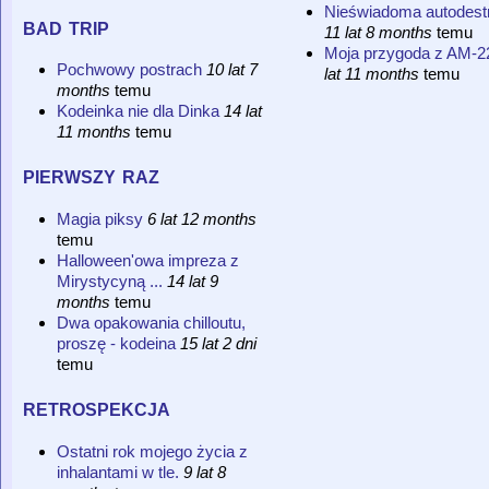
Nieświadoma autodest
bad trip
11 lat 8 months
temu
Moja przygoda z AM-2
Pochwowy postrach
10 lat 7
lat 11 months
temu
months
temu
Kodeinka nie dla Dinka
14 lat
11 months
temu
pierwszy raz
Magia piksy
6 lat 12 months
temu
Halloween'owa impreza z
Mirystycyną ...
14 lat 9
months
temu
Dwa opakowania chilloutu,
proszę - kodeina
15 lat 2 dni
temu
retrospekcja
Ostatni rok mojego życia z
inhalantami w tle.
9 lat 8