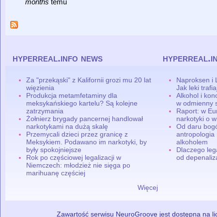
months
temu
hyperreal.info news
hyperreal.i
Za "przekąski" z Kalifornii grozi mu 20 lat
Naproksen i 
więzienia
Jak leki traf
Produkcja metamfetaminy dla
Alkohol i ko
meksykańskiego kartelu? Są kolejne
w odmienny 
zatrzymania
Raport: w Eu
Żołnierz brygady pancernej handlował
narkotyki o w
narkotykami na dużą skalę
Od daru bogó
Przemycali dzieci przez granicę z
antropologia
Meksykiem. Podawano im narkotyki, by
alkoholem
były spokojniejsze
Dlaczego leg
Rok po częściowej legalizacji w
od depenaliza
Niemczech: młodzież nie sięga po
marihuanę częściej
Więcej
Zawartość serwisu NeuroGroove jest dostępna na lic