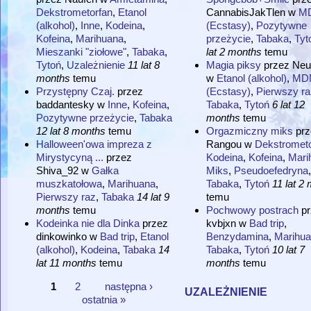
Dekstrometorfan
,
Etanol
CannabisJakTlen
w
M
(alkohol)
,
Inne
,
Kodeina
,
(Ecstasy)
,
Pozytywne
Kofeina
,
Marihuana
,
przeżycie
,
Tabaka
,
Tyt
Mieszanki "ziołowe"
,
Tabaka
,
lat 2 months
temu
Tytoń
,
Uzależnienie
11 lat 8
Magia piksy
przez
Neu
months
temu
w
Etanol (alkohol)
,
MD
Przystępny Czaj.
przez
(Ecstasy)
,
Pierwszy ra
baddantesky
w
Inne
,
Kofeina
,
Tabaka
,
Tytoń
6 lat 12
Pozytywne przeżycie
,
Tabaka
months
temu
12 lat 8 months
temu
Orgazmiczny miks
prz
Halloween'owa impreza z
Rangou
w
Dekstrometo
Mirystycyną ...
przez
Kodeina
,
Kofeina
,
Mari
Shiva_92
w
Gałka
Miks
,
Pseudoefedryna
,
muszkatołowa
,
Marihuana
,
Tabaka
,
Tytoń
11 lat 2
Pierwszy raz
,
Tabaka
14 lat 9
temu
months
temu
Pochwowy postrach
p
Kodeinka nie dla Dinka
przez
kvbjxn
w
Bad trip
,
dinkowinko
w
Bad trip
,
Etanol
Benzydamina
,
Marihu
(alkohol)
,
Kodeina
,
Tabaka
14
Tabaka
,
Tytoń
10 lat 7
lat 11 months
temu
months
temu
1
2
następna ›
uzależnienie
Strony
ostatnia »