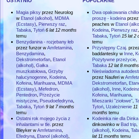
Magia piksy
przez
Neurolog
Dwa opakowania chillo
w
Etanol (alkohol)
,
MDMA
proszę - kodeina
przez
(Ecstasy)
,
Pierwszy raz
,
peaches
w
Etanol (alko
Tabaka
,
Tytoń
6 lat 12 months
Kodeina
,
Pierwszy raz
,
temu
Tabaka
,
Tytoń
15 lat 2 
Benzydanina - rozjebany łeb
temu
przez
funzor
w
Amfetamina
,
Przystępny Czaj.
prze
Benzydamina
,
baddantesky
w
Inne
,
K
Dekstrometorfan
,
Etanol
Pozytywne przeżycie
,
(alkohol)
,
Gałka
Tabaka
12 lat 8 months
muszkatołowa
,
Grzyby
Nieświadoma autodest
halucynogenne
,
Kodeina
,
przez
Nauferi
w
Amfet
Kofeina
,
Marihuana
,
MDMA
Dekstrometorfan
,
Etan
(Ecstasy)
,
Mefedron
,
(alkohol)
,
Inne
,
Kodein
Pentedron
,
Przeżycie
Kofeina
,
Marihuana
,
mistyczne
,
Pseudoefedryna
,
Mieszanki "ziołowe"
,
T
Tabaka
,
Tytoń
9 lat 7 months
Tytoń
,
Uzależnienie
11 
temu
months
temu
Ostatni rok mojego życia z
Kodeinka nie dla Dinka
inhalantami w tle.
przez
dinkowinko
w
Bad trip
,
Bleyker
w
Amfetamina
,
(alkohol)
,
Kodeina
,
Tab
Efedryna
,
Etanol (alkohol)
,
lat 11 months
temu