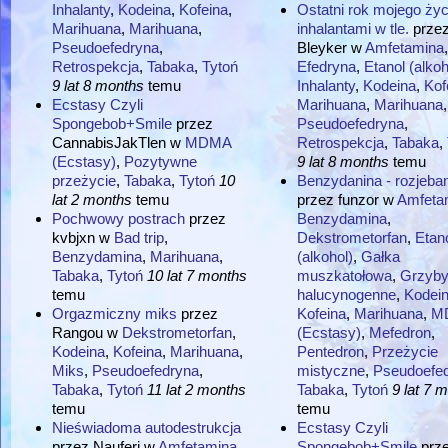
Inhalanty
,
Kodeina
,
Kofeina
,
Ostatni rok mojego życ
Marihuana
,
Marihuana
,
inhalantami w tle.
prze
Pseudoefedryna
,
Bleyker
w
Amfetamina
,
Retrospekcja
,
Tabaka
,
Tytoń
Efedryna
,
Etanol (alkoh
9 lat 8 months
temu
Inhalanty
,
Kodeina
,
Kof
Ecstasy Czyli
Marihuana
,
Marihuana
,
Spongebob+Smile
przez
Pseudoefedryna
,
CannabisJakTlen
w
MDMA
Retrospekcja
,
Tabaka
,
(Ecstasy)
,
Pozytywne
9 lat 8 months
temu
przeżycie
,
Tabaka
,
Tytoń
10
Benzydanina - rozjeban
lat 2 months
temu
przez
funzor
w
Amfeta
Pochwowy postrach
przez
Benzydamina
,
kvbjxn
w
Bad trip
,
Dekstrometorfan
,
Etan
Benzydamina
,
Marihuana
,
(alkohol)
,
Gałka
Tabaka
,
Tytoń
10 lat 7 months
muszkatołowa
,
Grzyb
temu
halucynogenne
,
Kodei
Orgazmiczny miks
przez
Kofeina
,
Marihuana
,
M
Rangou
w
Dekstrometorfan
,
(Ecstasy)
,
Mefedron
,
Kodeina
,
Kofeina
,
Marihuana
,
Pentedron
,
Przeżycie
Miks
,
Pseudoefedryna
,
mistyczne
,
Pseudoefe
Tabaka
,
Tytoń
11 lat 2 months
Tabaka
,
Tytoń
9 lat 7 
temu
temu
Nieświadoma autodestrukcja
Ecstasy Czyli
przez
Nauferi
w
Amfetamina
,
Spongebob+Smile
prz