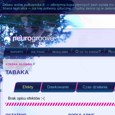
Znowu widzę pułkownika B. — olbrzymia kupa płynnych świń wylała mu si
Scena teatralna — na niej potwory sztuczne. Ohydny świnio ryj w zielone
raporty
jak pisać
regulamin
O co tu chodzi?
Regu
strona główna
›
you are here
tabaka
Efekty
Dawkowanie
Czas działania
Brak opisu efektów :-(
ostatnio
popularne