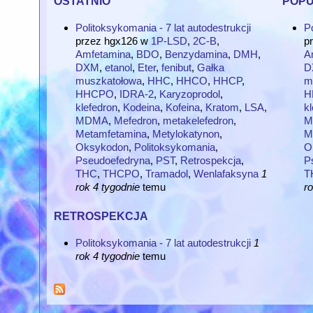
Politoksykomania - 7 lat autodestrukcji
Po
przez
hgx126
w
1P-LSD
,
2C-B
,
p
Amfetamina
,
BDO
,
Benzydamina
,
DMH
,
A
DXM
,
etanol
,
Eter
,
fenibut
,
Gałka
D
muszkatołowa
,
HHC
,
HHCO
,
HHCP
,
m
HHCPO
,
IDRA-2
,
Karyzoprodol
,
H
klefedron
,
Kodeina
,
Kofeina
,
Kratom
,
LSA
,
kl
MDMA
,
Mefedron
,
metakelefedron
,
M
Metamfetamina
,
Metylokatynon
,
M
Oksykodon
,
Politoksykomania
,
O
Pseudoefedryna
,
PST
,
Retrospekcja
,
P
THC
,
THCPO
,
Tramadol
,
Wenlafaksyna
1
T
rok 4 tygodnie
temu
ro
retrospekcja
Politoksykomania - 7 lat autodestrukcji
1
rok 4 tygodnie
temu