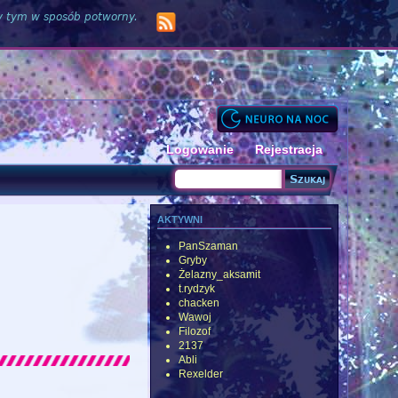
zy tym w sposób potworny.
Logowanie
Rejestracja
Szukaj
Formularz wyszukiwania
aktywni
PanSzaman
Gryby
Żelazny_aksamit
t.rydzyk
chacken
Wawoj
Filozof
2137
Abli
Rexelder