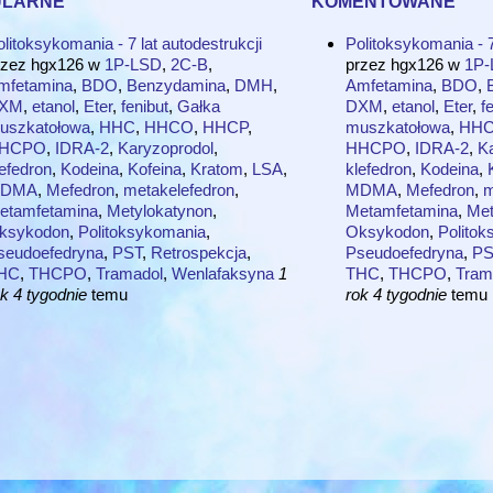
litoksykomania - 7 lat autodestrukcji
Politoksykomania - 7
rzez
hgx126
w
1P-LSD
,
2C-B
,
przez
hgx126
w
1P-
mfetamina
,
BDO
,
Benzydamina
,
DMH
,
Amfetamina
,
BDO
,
XM
,
etanol
,
Eter
,
fenibut
,
Gałka
DXM
,
etanol
,
Eter
,
f
uszkatołowa
,
HHC
,
HHCO
,
HHCP
,
muszkatołowa
,
HH
HCPO
,
IDRA-2
,
Karyzoprodol
,
HHCPO
,
IDRA-2
,
K
efedron
,
Kodeina
,
Kofeina
,
Kratom
,
LSA
,
klefedron
,
Kodeina
,
DMA
,
Mefedron
,
metakelefedron
,
MDMA
,
Mefedron
,
m
etamfetamina
,
Metylokatynon
,
Metamfetamina
,
Met
ksykodon
,
Politoksykomania
,
Oksykodon
,
Polito
seudoefedryna
,
PST
,
Retrospekcja
,
Pseudoefedryna
,
PS
HC
,
THCPO
,
Tramadol
,
Wenlafaksyna
1
THC
,
THCPO
,
Tram
k 4 tygodnie
temu
rok 4 tygodnie
temu