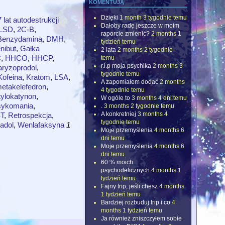
komentują
Dzięki
1 month 3 tygodnie temu
 lat autodestrukcji
Dałoby radę jeszcze w moim
LSD
,
2C-B
,
raporcie zmienić?
2 months 1
Benzydamina
,
DMH
,
tydzień temu
enibut
,
Gałka
2 lata
2 months 2 tygodnie
C
,
HHCO
,
HHCP
,
temu
r.i.p moja psychika
2 months 3
aryzoprodol
,
tygodnie temu
Kofeina
,
Kratom
,
LSA
,
A zapomiałem dodać
2 months
etakelefedron
,
4 tygodnie temu
ylokatynon
,
W ogóle to
3 months 4 dni temu
ksykomania
,
.
3 months 2 tygodnie temu
A konkretniej
3 months 4
T
,
Retrospekcja
,
tygodnie temu
adol
,
Wenlafaksyna
1
Moje przemyślenia
4 months 6
dni temu
Moje przemyślenia
4 months 6
dni temu
60 % moich
psychodelicznych
4 months 1
tydzień temu
Fajny trip, jeśli chesz
4 months
1 tydzień temu
Bardziej rozbuduj trip i co
4
months 1 tydzień temu
Ja również zniszczyłem sobie