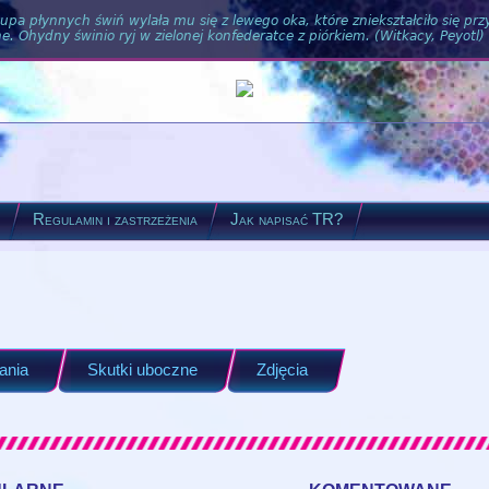
pa płynnych świń wylała mu się z lewego oka, które zniekształciło się pr
. Ohydny świnio ryj w zielonej konfederatce z piórkiem. (Witkacy, Peyotl)
?
Regulamin i zastrzeżenia
Jak napisać TR?
ania
Skutki uboczne
Zdjęcia
ularne
komentowane