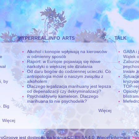
hyperreal.info arts
talk
Alkohol i konopie wpływają na kierowców
GABA i 
ne
w odmienny sposób
Wątek o
Raport: w Europie pojawiają się nowe
Zaburze
wał
narkotyki o większej sile działania
psychos
Od daru bogów do codziennej ucieczki. Co
trwałe 
antropologia mówi o naszym związku z
Sytuacj
, by
alkoholem
kryzys
Dlaczego legalizacja marihuany jest lepsza
TOP-reg
od depenalizacji czy dekryminalizacji?
Opioidy
Psychoaktywny kameleon. Dlaczego
blistra
marihuana to nie psychodelik?
Mefedro
. Big
Więcej
Więcej
oGroove jest dostępna na licencji CC BY-SA 4.0. Więcej informacji:
Hyp