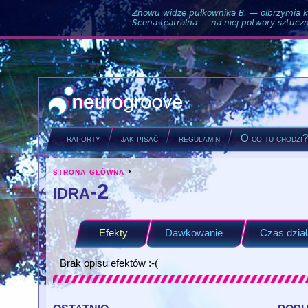
Znowu widzę pułkownika B. — olbrzymia ku
Scena teatralna — na niej potwory sztuczne
raporty
jak pisać
regulamin
O co tu chodzi
strona główna
›
you are here
idra-2
Efekty
Dawkowanie
Czas dział
Brak opisu efektów :-(
ostatnio
pop