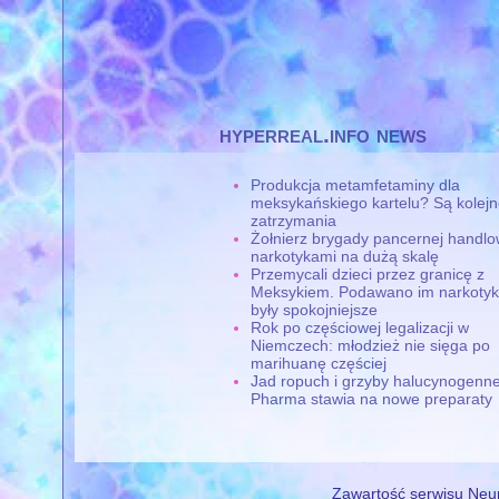
hyperreal.info news
Produkcja metamfetaminy dla
meksykańskiego kartelu? Są kolej
zatrzymania
Żołnierz brygady pancernej handlo
narkotykami na dużą skalę
Przemycali dzieci przez granicę z
Meksykiem. Podawano im narkotyki
były spokojniejsze
Rok po częściowej legalizacji w
Niemczech: młodzież nie sięga po
marihuanę częściej
Jad ropuch i grzyby halucynogenne
Pharma stawia na nowe preparaty
Zawartość serwisu Neur