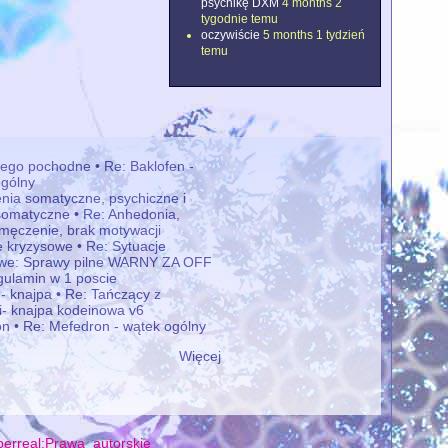
psychikę DXM
4 months 2
tygodnie temu
oczywiście
5 months 1 tydzień
temu
jego pochodne • Re: Baklofen -
gólny
nia somatyczne, psychiczne i
omatyczne • Re: Anhedonia,
zmęczenie, brak motywacji
e kryzysowe • Re: Sytuacje
owe: Sprawy pilne WARNY ZA OFF
ulamin w 1 poscie
 - knajpa • Re: Tańczący z
mi- knajpa kodeinowa v6
n • Re: Mefedron - wątek ogólny
Więcej
erreal:Prawa_autorskie