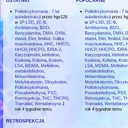
Politoksykomania - 7 lat
Politoksykomania - 7 la
autodestrukcji
przez
hgx126
autodestrukcji
przez
h
w
1P-LSD
,
2C-B
,
w
1P-LSD
,
2C-B
,
Amfetamina
,
BDO
,
Amfetamina
,
BDO
,
Benzydamina
,
DMH
,
DXM
,
Benzydamina
,
DMH
,
etanol
,
Eter
,
fenibut
,
Gałka
etanol
,
Eter
,
fenibut
,
Ga
muszkatołowa
,
HHC
,
HHCO
,
muszkatołowa
,
HHC
,
HHCP
,
HHCPO
,
IDRA-2
,
HHCP
,
HHCPO
,
IDRA
Karyzoprodol
,
klefedron
,
Karyzoprodol
,
klefedro
Kodeina
,
Kofeina
,
Kratom
,
Kodeina
,
Kofeina
,
Krat
LSA
,
MDMA
,
Mefedron
,
LSA
,
MDMA
,
Mefedro
metakelefedron
,
metakelefedron
,
Metamfetamina
,
Metamfetamina
,
Metylokatynon
,
Oksykodon
,
Metylokatynon
,
Oksyk
Politoksykomania
,
Politoksykomania
,
Pseudoefedryna
,
PST
,
Pseudoefedryna
,
PST
,
Retrospekcja
,
THC
,
THCPO
,
Retrospekcja
,
THC
,
T
Tramadol
,
Wenlafaksyna
1
Tramadol
,
Wenlafaksy
rok 4 tygodnie
temu
rok 4 tygodnie
temu
retrospekcja