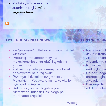
Politoksykomania - 7 lat
autodestrukcji
1 rok 4
tygodnie
temu
hyperreal.info news
hyperreal.i
Za "przekąski" z Kalifornii grozi mu 20 lat
Naproksen i 
więzienia
Jak leki traf
Produkcja metamfetaminy dla
Alkohol i ko
meksykańskiego kartelu? Są kolejne
w odmienny 
zatrzymania
Raport: w Eu
Żołnierz brygady pancernej handlował
narkotyki o w
narkotykami na dużą skalę
Od daru bogó
Przemycali dzieci przez granicę z
antropologia
Meksykiem. Podawano im narkotyki, by
alkoholem
były spokojniejsze
Dlaczego leg
Rok po częściowej legalizacji w
od depenaliza
Niemczech: młodzież nie sięga po
marihuanę częściej
Więcej