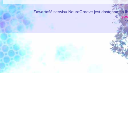
Zawartość serwisu NeuroGroove jest dostępna na lic
©
hype
de