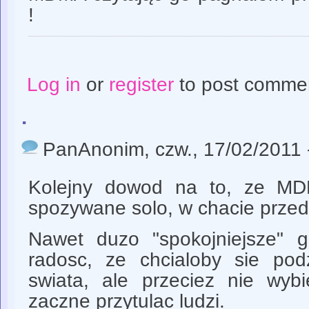
!
Log in
or
register
to post comme
.
PanAnonim
, czw., 17/02/2011 
Kolejny dowod na to, ze MD
spozywane solo, w chacie prze
Nawet duzo "spokojniejsze" g
radosc, ze chcialoby sie podz
swiata, ale przeciez nie wybi
zaczne przytulac ludzi.