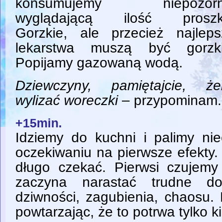
konsumujemy niepozorn
wyglądającą ilość proszk
Gorzkie, ale przecież najleps
lekarstwa muszą być gorzki
Popijamy gazowaną wodą.
Dziewczyny, pamiętajcie, że
wylizać woreczki
– przypominam.
+15min.
Idziemy do kuchni i palimy nie
oczekiwaniu na pierwsze efekty. 
długo czekać. Pierwsi czujemy
zaczyna narastać trudne do
dziwności, zagubienia, chaosu.
powtarzając, że to potrwa tylko ki