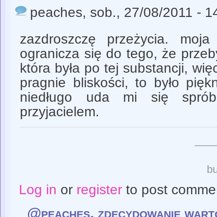
peaches
, sob., 27/08/2011 - 1
zazdroszczę przeżycia. moj
ogranicza się do tego, że prze
która była po tej substancji, wi
pragnie bliskości, to było pię
niedługo uda mi się sprób
przyjacielem.
___
bu
Log in
or
register
to post comme
@peaches, zdecydowanie wart