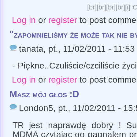
[br][br][br][br][i]
Log in
or
register
to post comme
"zapomnieliśmy że może tak nie b
tanata
, pt., 11/02/2011 - 11:53
- Piękne..Czuliście/czciliście życ
Log in
or
register
to post comme
Masz mój głos :D
London5
, pt., 11/02/2011 - 15
TR jest naprawdę dobry ! Sup
MDMA czytając go pagnalem p