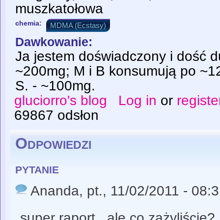
muszkatołowa
chemia:
MDMA (Ecstasy)
Dawkowanie:
Ja jestem doświadczony i dość 
~200mg; M i B konsumują po ~12
S. - ~100mg.
gluciorro's blog
Log in
or
registe
69867 odsłon
Odpowiedzi
pytanie
Ananda
, pt., 11/02/2011 - 08:
super raport...ale co zażyliście?