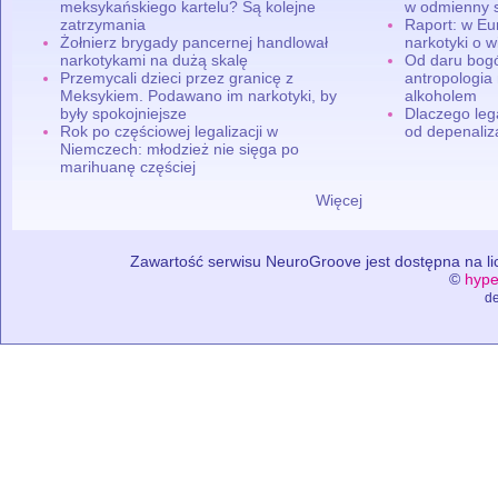
meksykańskiego kartelu? Są kolejne
w odmienny 
zatrzymania
Raport: w Eu
Żołnierz brygady pancernej handlował
narkotyki o w
narkotykami na dużą skalę
Od daru bogó
Przemycali dzieci przez granicę z
antropologia
Meksykiem. Podawano im narkotyki, by
alkoholem
były spokojniejsze
Dlaczego leg
Rok po częściowej legalizacji w
od depenaliza
Niemczech: młodzież nie sięga po
marihuanę częściej
Więcej
Zawartość serwisu NeuroGroove jest dostępna na lic
©
hype
de