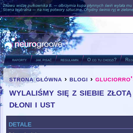
Znowu widzę pułkownika B. — olbrzymia kupa płynnych świń wylała mu si
Scena teatralna — na niej potwory sztuczne. Ohydny świnio ryj w zielone
raporty
jak pisać
regulamin
O co tu chodzi?
Regu
strona główna
›
blogi
›
gluciorro'
you are here
wylaliśmy się z siebie zło
dłoni i ust
detale