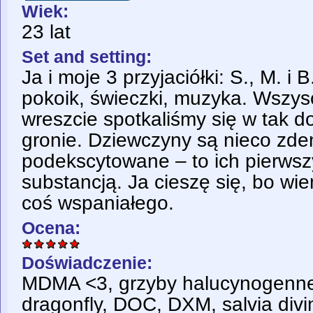
Wiek:
23 lat
Set and setting:
Ja i moje 3 przyjaciółki: S., M. i 
pokoik, świeczki, muzyka. Wszys
wreszcie spotkaliśmy się w tak d
gronie. Dziewczyny są nieco zd
podekscytowane – to ich pierwszy
substancją. Ja cieszę się, bo wie
coś wspaniałego.
Ocena:
Doświadczenie:
MDMA <3, grzyby halucynogenne
dragonfly, DOC, DXM, salvia divi