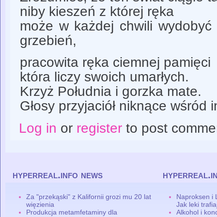
niby kieszeń z której ręka
może w każdej chwili wydobyć 
grzebień,
pracowita ręka ciemnej pamięci
która liczy swoich umarłych.
Krzyż Południa i gorzka mate.
Głosy przyjaciół niknące wśród i
Log in
or
register
to post comme
hyperreal.info news
hyperreal.i
Za "przekąski" z Kalifornii grozi mu 20 lat
Naproksen i 
więzienia
Jak leki traf
Produkcja metamfetaminy dla
Alkohol i ko