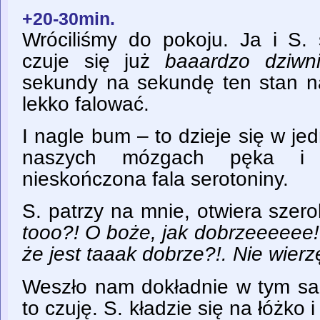
+20-30min.
Wróciliśmy do pokoju. Ja i S. 
czuje się już
baaardzo dziwn
sekundy na sekundę ten stan n
lekko falować.
I nagle bum – to dzieje się w j
naszych mózgach pęka i 
nieskończona fala serotoniny.
S. patrzy na mnie, otwiera szer
tooo?! O boże, jak dobrzeeeeee!
że jest taaak dobrze?!. Nie wierz
Weszło nam dokładnie w tym s
to czuję. S. kładzie się na łóżko