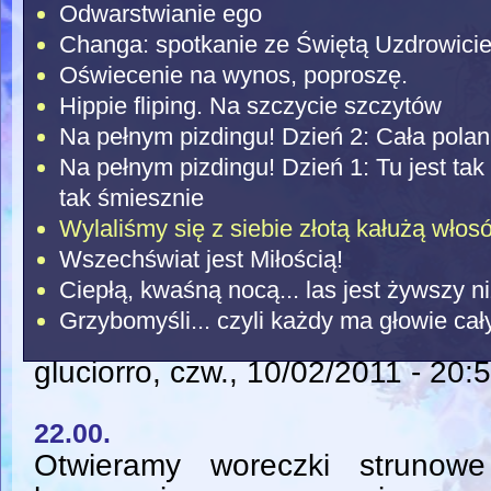
Odwarstwianie ego
Changa: spotkanie ze Świętą Uzdrowicie
Oświecenie na wynos, poproszę.
Hippie fliping. Na szczycie szczytów
Na pełnym pizdingu! Dzień 2: Cała polana
Na pełnym pizdingu! Dzień 1: Tu jest tak
tak śmiesznie
Wylaliśmy się z siebie złotą kałużą włosó
Wszechświat jest Miłością!
Ciepłą, kwaśną nocą... las jest żywszy n
Grzybomyśli... czyli każdy ma głowie ca
gluciorro
, czw., 10/02/2011 - 20:
22.00.
Otwieramy woreczki strunowe