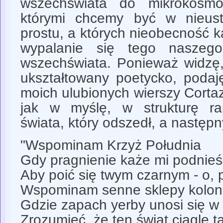
wszechświata do mikrokosmo
którymi chcemy być w nieust
prostu, a których nieobecność
wypalanie się tego naszego
wszechświata. Ponieważ widzę, 
ukształtowany poetycko, podaj
moich ulubionych wierszy Cortaza
jak w myślę, w strukturę ra
świata, który odszedł, a następn
"Wspominam Krzyż Południa
Gdy pragnienie każe mi podnie
Aby poić się twym czarnym - o, 
Wspominam senne sklepy koloni
Gdzie zapach yerby unosi się w
Zrozumieć, że ten świat ciągle ta