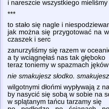
i nareszcie wszystkiego mieliśm
***
to stało się nagle i niespodziewa
jak można się przygotować na w
czaszek i serc
zanurzyliśmy się razem w oceanie
a ty wciągnęłaś nas tak głęboko
teraz toniemy w spazmach jęków
nie smakujesz słodko. smakujes
wilgotnymi dłońmi wypływają z n
by nasycić się sobą w sobie na s
w splątanym tańcu tarzamy się
po podłodze po ścianach po