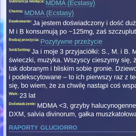
Substancja wiodąca:
MDMA (Ecstasy)
Chemia:
MDMA (Ecstasy)
Dawkowanie:
Ja jestem doświadczony i dość d
M i B konsumują po ~125mg, zaś szczuplut
Rodzaj przeżycia:
Pozytywne przeżycie
Set&Setting:
Ja i moje 3 przyjaciółki: S., M. i B.
świeczki, muzyka. Wszyscy cieszymy się, ż
tak dobranym i bliskim sobie gronie. Dzi
i podekscytowane – to ich pierwszy raz z te
się, bo wiem, że za chwilę nastąpi coś wsp
Wiek:
23 lat
Doświadczenie:
MDMA <3, grzyby halucynogenne,
DXM, salvia divinorum, gałka muszkatołow
raporty gluciorro