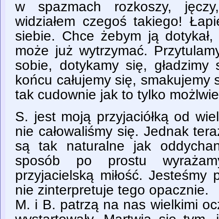
w spazmach rozkoszy, jęczy
widziałem czegoś takiego! Łapi
siebie. Chce żebym ją dotykał, 
może już wytrzymać. Przytulam
sobie, dotykamy się, gładzimy 
końcu całujemy się, smakujemy si
tak cudownie jak to tylko możlwie
S. jest moją przyjaciółką od wiel
nie całowaliśmy się. Jednak tera
są tak naturalne jak oddycha
sposób po prostu wyrażam
przyjacielską miłość. Jesteśmy
nie zinterpretuje tego opacznie.
M. i B. patrzą na nas wielkimi o