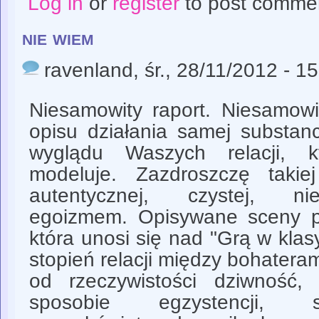
Log in
or
register
to post comme
nie wiem
ravenland
, śr., 28/11/2012 - 1
Niesamowity raport. Niesamow
opisu działania samej substan
wyglądu Waszych relacji, 
modeluje. Zazdroszczę takiej 
autentycznej, czystej, n
egoizmem. Opisywane sceny p
która unosi się nad "Grą w kla
stopień relacji między bohateram
od rzeczywistości dziwność
sposobie egzystencji, s