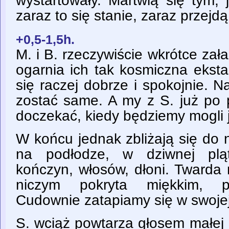
wystartowały. Martwią się tym,
zaraz to się stanie, zaraz przejd
+0,5-1,5h.
M. i B. rzeczywiście wkrótce zał
ogarnia ich tak kosmiczna eksta
się raczej dobrze i spokojnie. 
zostać same. A my z S. już po 
doczekać, kiedy będziemy mogli 
W końcu jednak zbliżają się do 
na podłodze, w dziwnej pląt
kończyn, włosów, dłoni. Twarda 
niczym pokryta miękkim, 
Cudownie zatapiamy się w swojej 
S. wciąż powtarza głosem małej