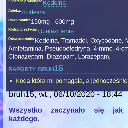
Substancja wiodąca:
Kodeina
Apteka:
Kodeina
Dawkowanie:
150mg - 600mg
Rodzaj przeżycia:
Uzależnienie
Doświadczenie:
Kodeina, Tramadol, Oxycodone, 
Amfetamina, Pseudoefedryna, 4-mmc, 4-cm
Clonazepam, Diazepam, Lorazepam,
raporty bruh15
Koda która mi pomagała, a jednocześnie 
bruh15
, wt., 06/10/2020 - 18:44
Wszystko zaczynało się jak
każdego.