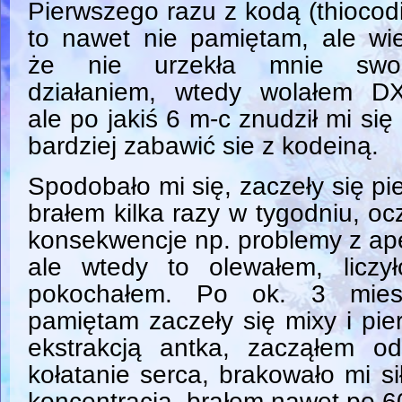
Pierwszego razu z kodą (thiocod
to nawet nie pamiętam, ale wi
że nie urzekła mnie swo
działaniem, wtedy wolałem D
ale po jakiś 6 m-c znudził mi się
bardziej zabawić sie z kodeiną.
Spodobało mi się, zaczeły się pie
brałem kilka razy w tygodniu, oc
konsekwencje np. problemy z ap
ale wtedy to olewałem, liczył
pokochałem. Po ok. 3 miesi
pamiętam zaczeły się mixy i pi
ekstrakcją antka, zacząłem o
kołatanie serca, brakowało mi s
koncentracją, brałem nawet po 6