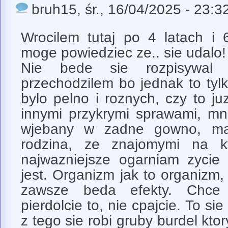
bruh15
, śr., 16/04/2025 - 23:3
Wrocilem tutaj po 4 latach i 
moge powiedziec ze.. sie udalo!
Nie bede sie rozpisywal 
przechodzilem bo jednak to tylko
bylo pelno i roznych, czy to j
innymi przykrymi sprawami, mni
wjebany w zadne gowno, ma
rodzina, ze znajomymi na k
najwazniejsze ogarniam zycie 
jest. Organizm jak to organizm,
zawsze beda efekty. Chce j
pierdolcie to, nie cpajcie. To si
z tego sie robi gruby burdel kto