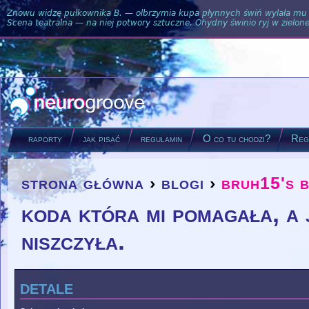
Znowu widzę pułkownika B. — olbrzymia kupa płynnych świń wylała mu si
Scena teatralna — na niej potwory sztuczne. Ohydny świnio ryj w zielone
raporty
jak pisać
regulamin
O co tu chodzi?
Regu
strona główna
›
blogi
›
bruh15's 
you are here
koda która mi pomagała, a 
niszczyła.
detale