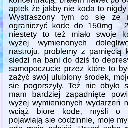
aptek że jakby nie koda to nigdy 
Wystraszony tym co się ze 
ograniczyć kode do 150mg - 2
niestety to też miało swoje 
wyżej wymienonych dolegliw
nastroju, problemy z pamięcią k
siedzi na bani do dziś to depres
samopoczucie przez które to był
zażyć swój ulubiony środek, moj
sie pogorszyły. Też nie obyło 
mam bardziej zapadnięte powi
wyżej wymienionych wydarzeń mi
wciąż biore kode, myśli o 
pojawiają sie codzinnie, moje my