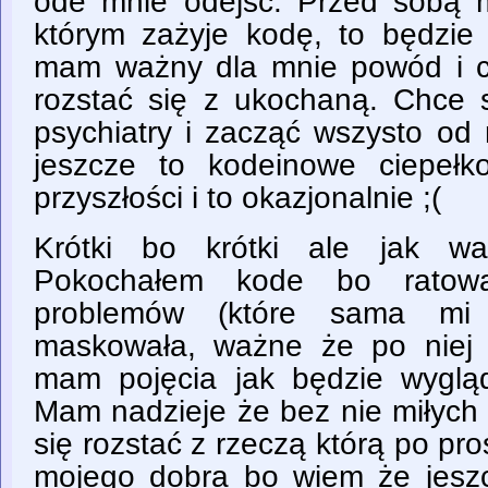
ode mnie odejść. Przed sobą 
którym zażyje kodę, to będzie 
mam ważny dla mnie powód i c
rozstać się z ukochaną. Chce s
psychiatry i zacząć wszysto od
jeszcze to kodeinowe ciepełk
przyszłości i to okazjonalnie ;(
Krótki bo krótki ale jak w
Pokochałem kode bo ratow
problemów (które sama mi 
maskowała, ważne że po niej c
mam pojęcia jak będzie wygląd
Mam nadzieje że bez nie miłych
się rozstać z rzeczą którą po pro
mojego dobra bo wiem że jeszc