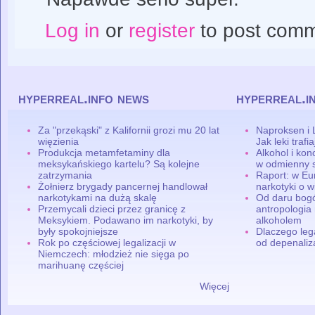
Log in
or
register
to post com
hyperreal.info news
hyperreal.i
Za "przekąski" z Kalifornii grozi mu 20 lat
Naproksen i 
więzienia
Jak leki traf
Produkcja metamfetaminy dla
Alkohol i ko
meksykańskiego kartelu? Są kolejne
w odmienny 
zatrzymania
Raport: w Eu
Żołnierz brygady pancernej handlował
narkotyki o w
narkotykami na dużą skalę
Od daru bogó
Przemycali dzieci przez granicę z
antropologia
Meksykiem. Podawano im narkotyki, by
alkoholem
były spokojniejsze
Dlaczego leg
Rok po częściowej legalizacji w
od depenaliza
Niemczech: młodzież nie sięga po
marihuanę częściej
Więcej