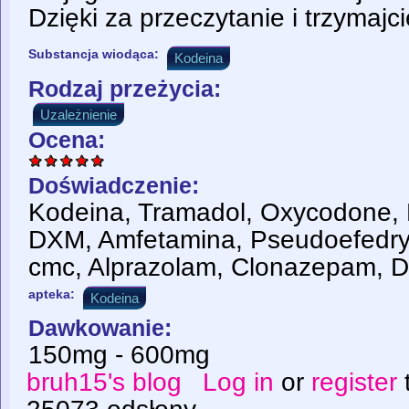
Dzięki za przeczytanie i trzymajci
Substancja wiodąca:
Kodeina
Rodzaj przeżycia:
Uzależnienie
Ocena:
Doświadczenie:
Kodeina, Tramadol, Oxycodone, 
DXM, Amfetamina, Pseudoefedry
cmc, Alprazolam, Clonazepam, 
apteka:
Kodeina
Dawkowanie:
150mg - 600mg
bruh15's blog
Log in
or
register