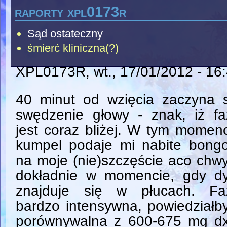
raporty xpl0173r
Sąd ostateczny
śmierć kliniczna(?)
XPL0173R
, wt., 17/01/2012 - 16
40 minut od wzięcia zaczyna s
swędzenie głowy - znak, iż fa
jest coraz bliżej. W tym momen
kumpel podaje mi nabite bongo
na moje (nie)szczęście aco chw
dokładnie w momencie, gdy d
znajduje się w płucach. Fa
bardzo intensywna, powiedział
porównywalna z 600-675 mg d