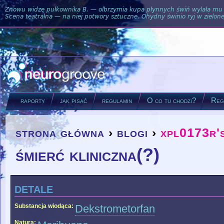
Znowu widzę pułkownika B. — olbrzymia kupa płynnych świń wylała mu si
Scena teatralna — na niej potwory sztuczne. Ohydny świnio ryj w zielone
raporty
jak pisać
regulamin
O co tu chodzi?
Regu
strona główna
›
blogi
›
xpl0173r'
you are here
śmierć kliniczna(?)
detale
Substancja wiodąca:
Dekstrometorfan
Natura: