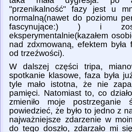
taka mała dygresja: po a
"przenikalność" fazy jest u mn
normalną(nawet do poziomu per
fascynujące:) ) i zost
eksperymentalnie(kazałem osobie
nad zdxmowaną, efektem była f
od trzeźwości).
W dalszej części tripa, mian
spotkanie klasowe, faza była ju
tyle mało istotna, że nie zap
pamięci. Natomiast to, co dział
zmieniło moje postrzeganie 
powiedzieć, że było to jedno z na
najważniejsze zdarzenie w moim
do tego doszło, zdarzało mi si