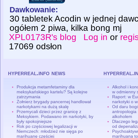
Dawkowanie:
30 tabletek Acodin w jednej daw
ogółem 2 piwa, kilka bong mj
XPL0173R's blog
Log in
or
regi
17069 odsłon
hyperreal.info news
hyperreal.i
Produkcja metamfetaminy dla
Alkohol i ko
meksykańskiego kartelu? Są kolejne
w odmienny 
zatrzymania
Raport: w Eu
Żołnierz brygady pancernej handlował
narkotyki o w
narkotykami na dużą skalę
Od daru bogó
Przemycali dzieci przez granicę z
antropologia
Meksykiem. Podawano im narkotyki, by
alkoholem
były spokojniejsze
Dlaczego leg
Rok po częściowej legalizacji w
od depenaliza
Niemczech: młodzież nie sięga po
Psychoaktyw
marihuanę częściej
marihuana to