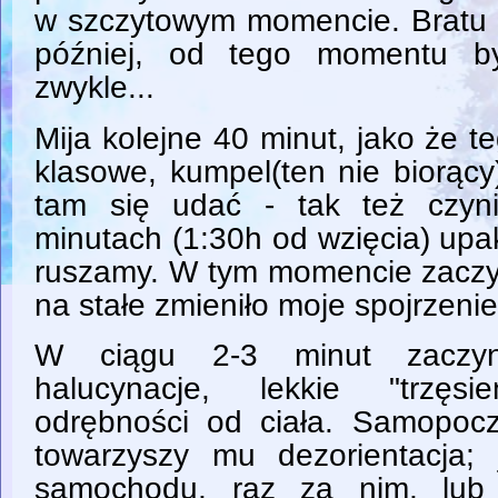
w szczytowym momencie. Bratu z
później, od tego momentu by
zwykle...
Mija kolejne 40 minut, jako że t
klasowe, kumpel(ten nie biorąc
tam się udać - tak też czyn
minutach (1:30h od wzięcia) up
ruszamy. W tym momencie zaczyn
na stałe zmieniło moje spojrzenie
W ciągu 2-3 minut zaczyn
halucynacje, lekkie "trzęsi
odrębności od ciała. Samopocz
towarzyszy mu dezorientacja;
samochodu, raz za nim, lub