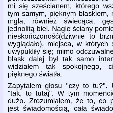
mi się sześcianem, którego wsz
tym samym, pięknym blaskiem, n
mgła, również świecąca, gę
jednolitą biel. Nagle ściany pomi
nieskończoność(dziwnie to brzm
wyglądało), miejsca, w których 
uwypukliły się; mimo odczuwalne
blask dalej był tak samo int
widziałem tak spokojnego, c
pięknego światła.
Zapytałem głosu "czy to tu?".
"tak, to tutaj". W tym momenc
dużo. Zrozumiałem, że to, co 
jest świadomością, całą świad