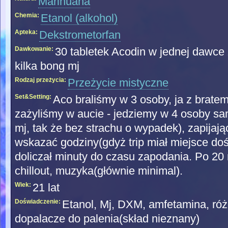
Marihuana
Chemia:
Etanol (alkohol)
Apteka:
Dekstrometorfan
Dawkowanie:
30 tabletek Acodin w jednej dawce
kilka bong mj
Rodzaj przeżycia:
Przeżycie mistyczne
Set&Setting:
Aco braliśmy w 3 osoby, ja z bratem
zażyliśmy w aucie - jedziemy w 4 osoby s
mj, tak że bez strachu o wypadek), zapijają
wskazać godziny(gdyż trip miał miejsce do
doliczał minuty do czasu zapodania. Po 20 
chillout, muzyka(głównie minimal).
Wiek:
21 lat
Doświadczenie:
Etanol, Mj, DXM, amfetamina, róż
dopalacze do palenia(skład nieznany)