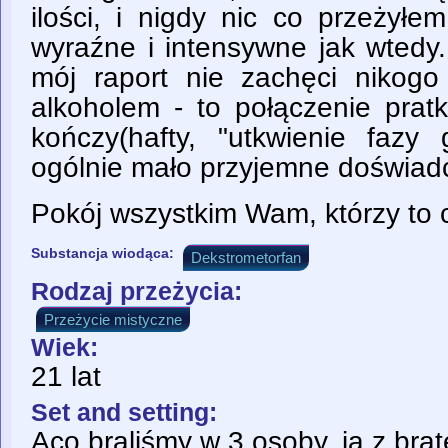
ilości, i nigdy nic co przeżył
wyraźne i intensywne jak wtedy
mój raport nie zachęci nikog
alkoholem - to połączenie prat
kończy(hafty, "utkwienie fazy 
ogólnie mało przyjemne doświadc
Pokój wszystkim Wam, którzy to c
Substancja wiodąca:
Dekstrometorfan
Rodzaj przeżycia:
Przeżycie mistyczne
Wiek:
21 lat
Set and setting:
Aco braliśmy w 3 osoby, ja z bra