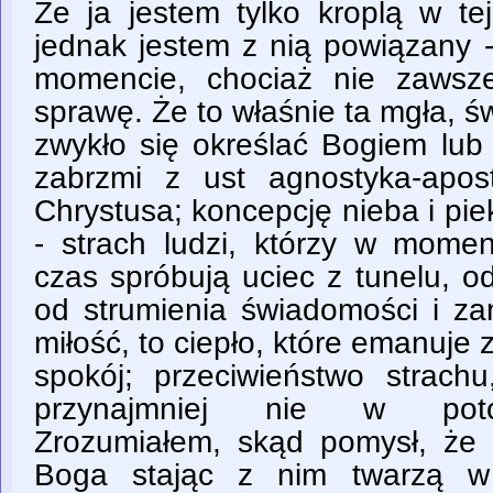
Że ja jestem tylko kroplą w te
jednak jestem z nią powiązany 
momencie, chociaż nie zawsz
sprawę. Że to właśnie ta mgła, ś
zwykło się określać Bogiem lub
zabrzmi z ust agnostyka-apos
Chrystusa; koncepcję nieba i piekł
- strach ludzi, którzy w momen
czas spróbują uciec z tunelu, o
od strumienia świadomości i za
miłość, to ciepło, które emanuje 
spokój; przeciwieństwo strac
przynajmniej nie w poto
Zrozumiałem, skąd pomysł, że 
Boga stając z nim twarzą w 