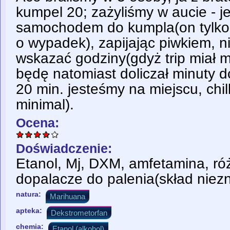
kumpel 20; zażyliśmy w aucie - 
samochodem do kumpla(on tylko 
o wypadek), zapijając piwkiem, n
wskazać godziny(gdyż trip miał 
będę natomiast doliczał minuty 
20 min. jesteśmy na miejscu, chi
minimal).
Ocena:
Doświadczenie:
Etanol, Mj, DXM, amfetamina, róż
dopalacze do palenia(skład niez
natura:
Marihuana
apteka:
Dekstrometorfan
chemia:
Etanol (alkohol)