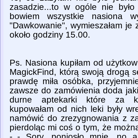
zasadzie...to w ogóle nie było
bowiem wszystkie nasiona w
"Dawkowanie", wymieszałam je z
około godziny 15.00.
Ps. Nasiona kupiłam od użytkown
MagickFind, którą swoją drogą 
prawdę miła osóbka, przyjemnie
zawsze do zamówienia doda jakie
durne aptekarki które za 
kupowałam od nich leki były wre
namówić do zrezygnowania z z
pierdoląc mi coś o tym, że można
-_- Sory, poniosło mnie, no a