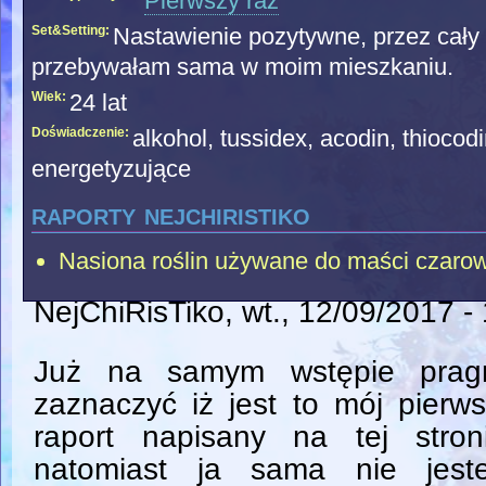
Pierwszy raz
Set&Setting:
Nastawienie pozytywne, przez cały 
przebywałam sama w moim mieszkaniu.
Wiek:
24 lat
Doświadczenie:
alkohol, tussidex, acodin, thiocod
energetyzujące
raporty nejchiristiko
Nasiona roślin używane do maści czaro
NejChiRisTiko
, wt., 12/09/2017 -
Już na samym wstępie prag
zaznaczyć iż jest to mój pierw
raport napisany na tej stroni
natomiast ja sama nie jest