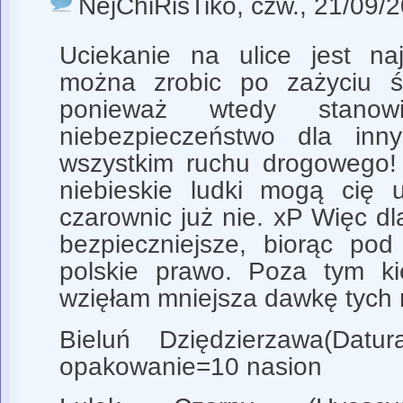
NejChiRisTiko
, czw., 21/09/
Uciekanie na ulice jest na
można zrobic po zażyciu ś
ponieważ wtedy stanow
niebezpieczeństwo dla in
wszystkim ruchu drogowego!
niebieskie ludki mogą cię 
czarownic już nie. xP Więc d
bezpieczniejsze, biorąc po
polskie prawo. Poza tym ki
wzięłam mniejsza dawkę tych 
Bieluń Dziędzierzawa(Datur
opakowanie=10 nasion