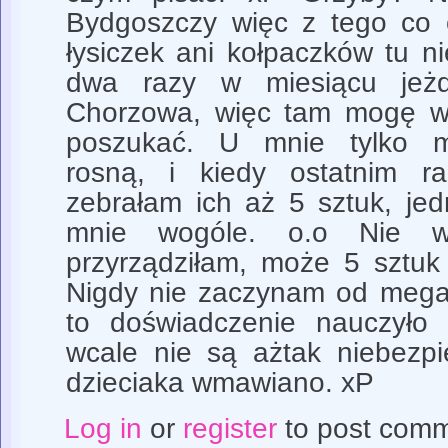
Bydgoszczy więc z tego co 
łysiczek ani kołpaczków tu n
dwa razy w miesiącu jeż
Chorzowa, więc tam mogę w 
poszukać. U mnie tylko 
rosną, i kiedy ostatnim 
zebrałam ich aż 5 sztuk, jed
mnie wogóle. o.o Nie 
przyrządziłam, może 5 sztuk
Nigdy nie zaczynam od mega
to doświadczenie nauczył
wcale nie są ażtak niebezp
dzieciaka wmawiano. xP
Log in
or
register
to post com