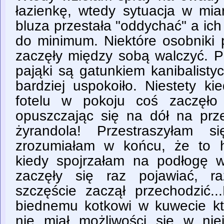
łazienkę, wtedy sytuacja w mia
bluza przestała "oddychać" a ich
do minimum. Niektóre osobniki 
zaczęły między sobą walczyć. P
pająki są gatunkiem kanibalist
bardziej uspokoiło. Niestety k
fotelu w pokoju coś zaczęło
opuszczając się na dół na prze
żyrandola! Przestraszyłam s
zrozumiałam w końcu, że to h
kiedy spojrzałam na podłogę 
zaczęły się raz pojawiać, 
szczęście zaczął przechodzić.
biednemu kotkowi w kuwecie któ
nie miał możliwości się w niej