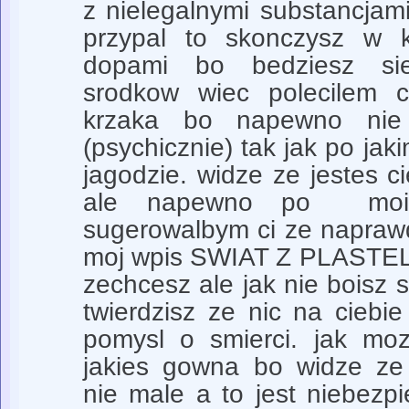
z nielegalnymi substancjam
przypal to skonczysz w 
dopami bo bedziesz sie
srodkow wiec polecilem 
krzaka bo napewno nie
(psychicznie) tak jak po jaki
jagodzie. widze ze jestes c
ale napewno po moich
sugerowalbym ci ze napraw
moj wpis SWIAT Z PLASTELI
zechcesz ale jak nie boisz 
twierdzisz ze nic na ciebi
pomysl o smierci. jak mo
jakies gowna bo widze ze
nie male a to jest niebezpie