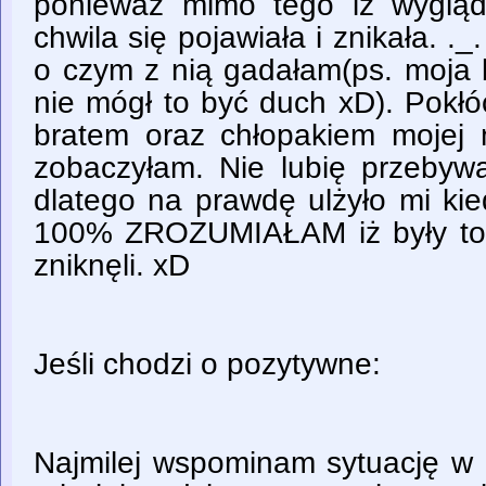
ponieważ mimo tego iż wygląd
chwila się pojawiała i znikała. .
o czym z nią gadałam(ps. moja 
nie mógł to być duch xD). Pokłó
bratem oraz chłopakiem mojej
zobaczyłam. Nie lubię przebywa
dlatego na prawdę ulżyło mi ki
100% ZROZUMIAŁAM iż były to 
zniknęli. xD
Jeśli chodzi o pozytywne:
Najmilej wspominam sytuację w k