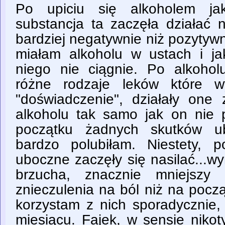
Po upiciu się alkoholem jak
substancja ta zaczęła działać
bardziej negatywnie niż pozytywni
miałam alkoholu w ustach i j
niego nie ciągnie. Po alkohol
różne rodzaje leków które w
"doświadczenie", działały one 
alkoholu tak samo jak on nie
początku żadnych skutków ub
bardzo polubiłam. Niestety, 
uboczne zaczęły się nasilać...wy
brzucha, znacznie mniejszy 
znieczulenia na ból niż na począ
korzystam z nich sporadycznie, 
miesiącu. Fajek, w sensie nikot