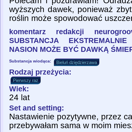
Polecam i pozdrawiam! Odradz
wyższych dawek, ponieważ zby
roślin może spowodować uszcze
komentarz redakcji neurogr
SUBSTANCJA EKSTREMALNIE 
NASION MOŻE BYĆ DAWKĄ ŚMIE
Substancja wiodąca:
Bieluń dziędzierzawa
Rodzaj przeżycia:
Pierwszy raz
Wiek:
24 lat
Set and setting:
Nastawienie pozytywne, przez cał
przebywałam sama w moim mies