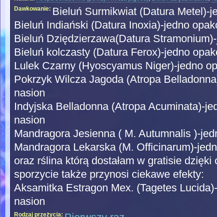
Dawkowanie:
Bieluń Surmikwiat (Datura Metel)-
Bieluń Indiański (Datura Inoxia)-jedno op
Bieluń Dziędzierzawa(Datura Stramonium)
Bieluń kolczasty (Datura Ferox)-jedno opa
Lulek Czarny (Hyoscyamus Niger)-jedno o
Pokrzyk Wilcza Jagoda (Atropa Belladonn
nasion
Indyjska Belladonna (Atropa Acuminata)-
nasion
Mandragora Jesienna ( M. Autumnalis )-je
Mandragora Lekarska (M. Officinarum)-je
oraz rślina którą dostałam w gratisie dzięk
sporzycie także przynosi ciekawe efekty:
Aksamitka Estragon Mex. (Tagetes Lucida
nasion
Rodzaj przeżycia: