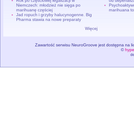
Rok po częściowej legalizacji w
od depenaliza
Niemczech: młodzież nie sięga po
Psychoaktyw
marihuanę częściej
marihuana to
Jad ropuch i grzyby halucynogenne. Big
Pharma stawia na nowe preparaty
Więcej
Zawartość serwisu NeuroGroove jest dostępna na lic
©
hype
de