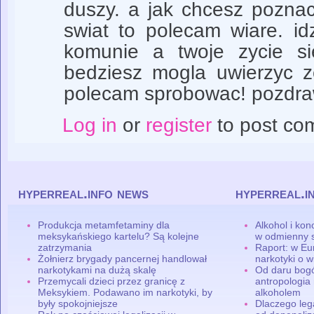
duszy. a jak chcesz pozn
swiat to polecam wiare. id
komunie a twoje zycie si
bedziesz mogla uwierzyc z
polecam sprobowac! pozdra
Log in
or
register
to post co
hyperreal.info news
hyperreal.i
Produkcja metamfetaminy dla
Alkohol i ko
meksykańskiego kartelu? Są kolejne
w odmienny 
zatrzymania
Raport: w Eu
Żołnierz brygady pancernej handlował
narkotyki o w
narkotykami na dużą skalę
Od daru bogó
Przemycali dzieci przez granicę z
antropologia
Meksykiem. Podawano im narkotyki, by
alkoholem
były spokojniejsze
Dlaczego leg