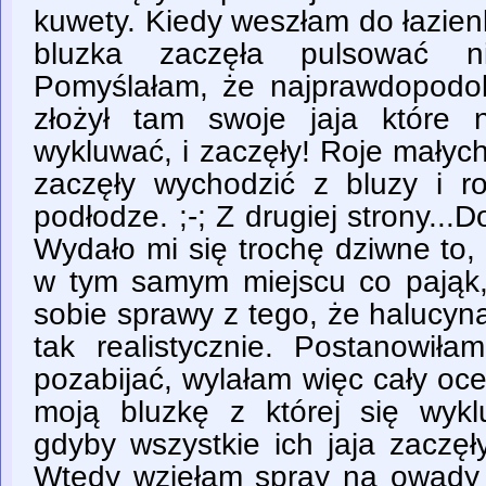
kuwety. Kiedy weszłam do łazie
bluzka zaczęła pulsować ni
Pomyślałam, że najprawdopodobn
złożył tam swoje jaja które
wykluwać, i zaczęły! Roje mały
zaczęły wychodzić z bluzy i ro
podłodze. ;-; Z drugiej strony...
Wydało mi się trochę dziwne to,
w tym samym miejscu co pająk
sobie sprawy z tego, że halucy
tak realistycznie. Postanowiła
pozabijać, wylałam więc cały ocet
moją bluzkę z której się wykl
gdyby wszystkie ich jaja zaczęł
Wtedy wziełam spray na owady 