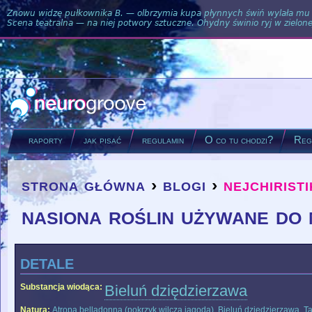
Znowu widzę pułkownika B. — olbrzymia kupa płynnych świń wylała mu si
Scena teatralna — na niej potwory sztuczne. Ohydny świnio ryj w zielone
raporty
jak pisać
regulamin
O co tu chodzi?
Regu
strona główna
›
blogi
›
nejchirist
you are here
nasiona roślin używane do
detale
Substancja wiodąca:
Bieluń dziędzierzawa
Natura:
Atropa belladonna (pokrzyk wilcza jagoda)
,
Bieluń dziędzierzawa
,
Ta