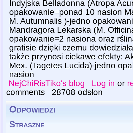
Indyjska Belladonna (Atropa Acu
opakowanie=ponad 10 nasion Ma
M. Autumnalis )-jedno opakowan
Mandragora Lekarska (M. Officin
opakowanie=2 nasiona oraz rślin
gratisie dzięki czemu dowiedziała
także przynosi ciekawe efekty: 
Mex. (Tagetes Lucida)-jedno o
nasion
NejChiRisTiko's blog
Log in
or
r
comments
28708 odsłon
Odpowiedzi
Straszne