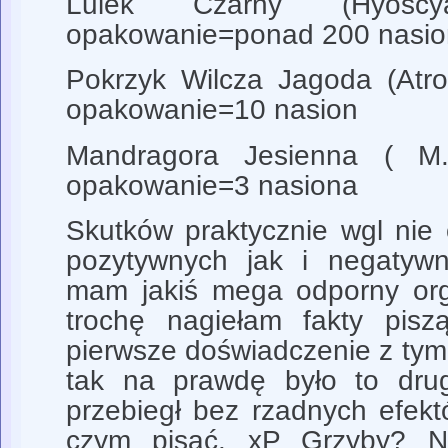
Lulek Czarny (Hyoscya
opakowanie=ponad 200 nasio
Pokrzyk Wilcza Jagoda (Atro
opakowanie=10 nasion
Mandragora Jesienna ( M.
opakowanie=3 nasiona
Skutków praktycznie wgl nie
pozytywnych jak i negatywn
mam jakiś mega odporny org
trochę nagiełam fakty pisz
pierwsze doświadczenie z tym
tak na prawdę było to drug
przebiegł bez rzadnych efek
czym pisać. xP Grzyby? 