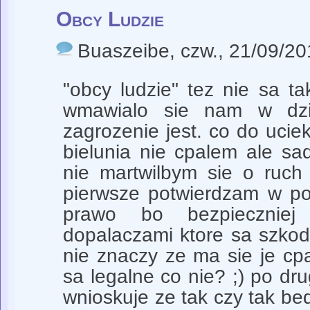
Obcy Ludzie
Buaszeibe
, czw., 21/09/20
"obcy ludzie" tez nie sa ta
wmawialo sie nam w dzie
zagrozenie jest. co do uciek
bielunia nie cpalem ale sa
nie martwilbym sie o ruc
pierwsze potwierdzam w po
prawo bo bezpiecznie
dopalaczami ktore sa szkod
nie znaczy ze ma sie je cp
sa legalne co nie? ;) po dr
wnioskuje ze tak czy tak be