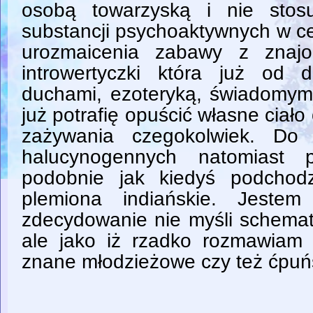
osobą towarzyską i nie stosu
substancji psychoaktywnych w c
urozmaicenia zabawy z znaj
introwertyczki która już od d
duchami, ezoteryką, świadomym
już potrafię opuścić własne ciało
zażywania czegokolwiek. Do 
halucynogennych natomiast 
podobnie jak kiedyś podchod
plemiona indiańskie. Jeste
zdecydowanie nie myśli schemat
ale jako iż rzadko rozmawiam
znane młodzieżowe czy też ćpuńs