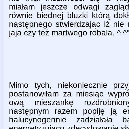
miałam jeszcze odwagi zaglą
równie biednej bluzki którą dok
następnego stwierdzając iż nie
jaja czy też martwego robala. ^ ^
Mimo tych, niekoniecznie prz
postanowiłam za miesiąc wypr
ową mieszankę rozdrobnion
następnym razem popiję ją e
halucynogennie zadziałała b
energetyzująco zdecydowanie sł