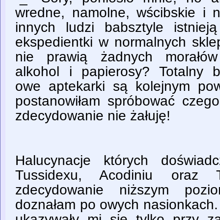
wredne, namolne, wścibskie i n
innych ludzi babsztyle istnie
ekspedientki w normalnych skle
nie prawią żadnych morałów
alkohol i papierosy? Totalny br
owe aptekarki są kolejnym po
postanowiłam spróbować czegoś
zdecydowanie nie żałuję!
Halucynacje których doświad
Tussidexu, Acodiniu oraz 
zdecydowanie niższym pozio
doznałam po owych nasionkach. 
ukazywały mi się tylko przy za