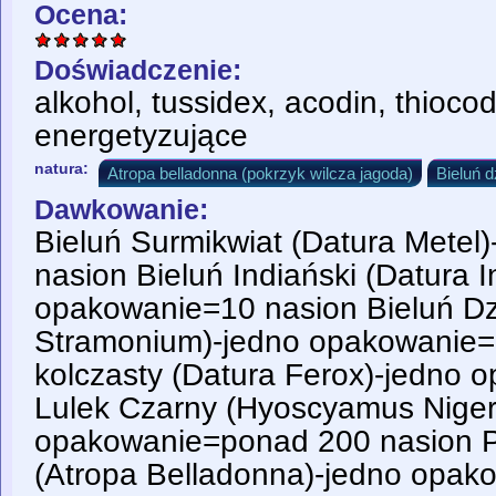
Ocena:
Doświadczenie:
alkohol, tussidex, acodin, thioco
energetyzujące
natura:
Atropa belladonna (pokrzyk wilcza jagoda)
Bieluń 
Dawkowanie:
Bieluń Surmikwiat (Datura Metel
nasion Bieluń Indiański (Datura I
opakowanie=10 nasion Bieluń Dz
Stramonium)-jedno opakowanie=
kolczasty (Datura Ferox)-jedno 
Lulek Czarny (Hyoscyamus Niger
opakowanie=ponad 200 nasion P
(Atropa Belladonna)-jedno opak