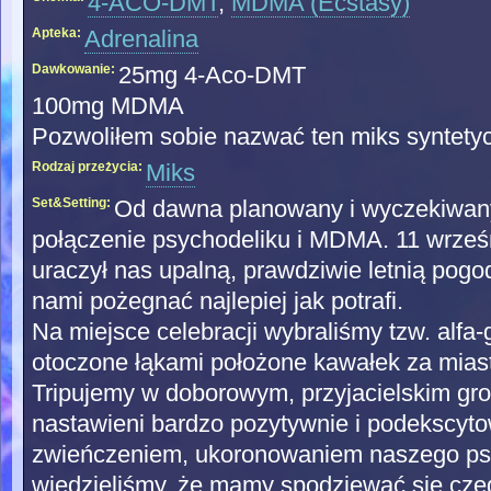
4-ACO-DMT
,
MDMA (Ecstasy)
Apteka:
Adrenalina
Dawkowanie:
25mg 4-Aco-DMT
100mg MDMA
Pozwoliłem sobie nazwać ten miks syntetycz
Rodzaj przeżycia:
Miks
Set&Setting:
Od dawna planowany i wyczekiwany 
połączenie psychodeliku i MDMA. 11 wrześ
uraczył nas upalną, prawdziwie letnią pogodą
nami pożegnać najlepiej jak potrafi.
Na miejsce celebracji wybraliśmy tzw. alfa-
otoczone łąkami położone kawałek za mias
Tripujemy w doborowym, przyjacielskim gr
nastawieni bardzo pozytywnie i podekscytowa
zwieńczeniem, ukoronowaniem naszego psyc
wiedzieliśmy, że mamy spodziewać się cze