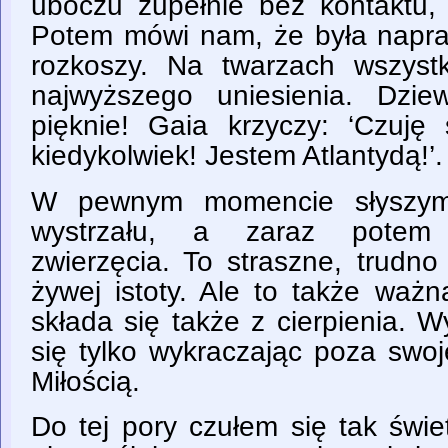
uboczu zupełnie bez kontaktu, 
Potem mówi nam, że była napra
rozkoszy. Na twarzach wszyst
najwyższego uniesienia. Dzie
pięknie! Gaia krzyczy: ‘Czuję 
kiedykolwiek! Jestem Atlantydą!’.
W pewnym momencie słyszymy
wystrzału, a zaraz potem 
zwierzęcia. To straszne, trudno
żywej istoty. Ale to także ważn
składa się także z cierpienia. 
się tylko wykraczając poza swoj
Miłością.
Do tej pory czułem się tak świe