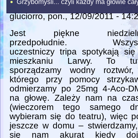
Grzybomyśli... czyli każdy ma głowie ca
gluciorro
, pon., 12/09/2011 - 14:
Jest piękne niedziel
przedpołudnie. Wszys
uczestniczy tripa spotykają si
mieszkaniu Larwy. To tut
sporządzamy wodny roztwór,
którego przy pomocy strzykaw
odmierzamy po 25mg 4-Aco-D
na głowę. Zależy nam na czas
(wieczorem tego samego dn
wybieram się do teatru), więc 
jeszcze w domu – stwierdzamy
się nam akurat kiedy doj