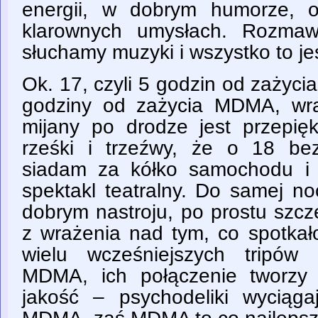
energii, w dobrym humorze, o
klarownych umysłach. Rozmawi
słuchamy muzyki i wszystko to je
Ok. 17, czyli 5 godzin od zażyci
godziny od zażycia MDMA, wr
mijany po drodze jest przepięk
rześki i trzeźwy, że o 18 b
siadam za kółko samochodu i
spektakl teatralny. Do samej n
dobrym nastroju, po prostu szcz
z wrażenia nad tym, co spotkał
wielu wcześniejszych tripów
MDMA, ich połączenie tworzy
jakość – psychodeliki wyciąg