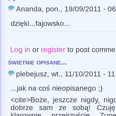
Ananda
, pon., 19/09/2011 - 0
dzięki...fajowsko...
Log in
or
register
to post comme
świetnie opisane...
plebejusz
, wt., 11/10/2011 - 1
...jak na coś nieopisanego ;)
<cite>Boże, jeszcze nigdy, nig
dobrze sam ze sobą! Czuję 
klarownie, przejrzyście. Zu