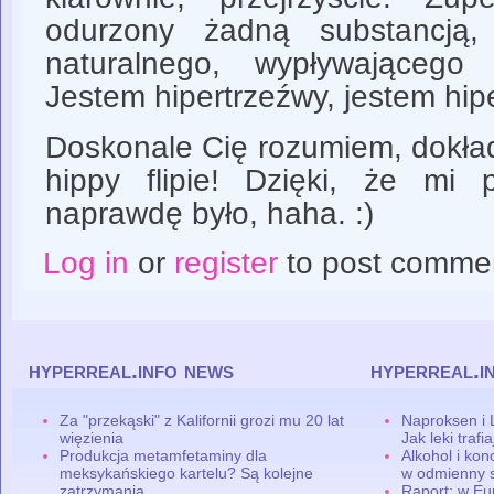
odurzony żadną substancją
naturalnego, wypływającego
Jestem hipertrzeźwy, jestem hip
Doskonale Cię rozumiem, dokład
hippy flipie! Dzięki, że mi 
naprawdę było, haha. :)
Log in
or
register
to post comme
hyperreal.info news
hyperreal.i
Za "przekąski" z Kalifornii grozi mu 20 lat
Naproksen i 
więzienia
Jak leki traf
Produkcja metamfetaminy dla
Alkohol i ko
meksykańskiego kartelu? Są kolejne
w odmienny 
zatrzymania
Raport: w Eu