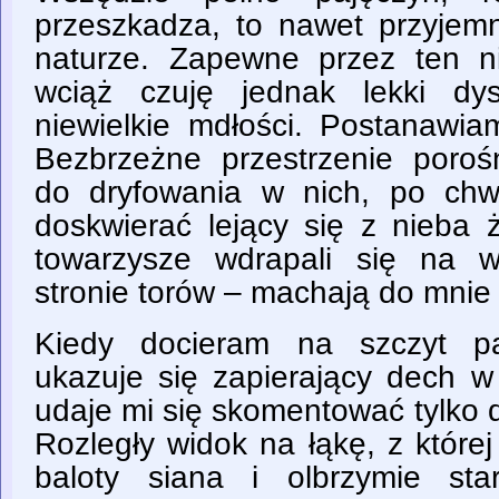
przeszkadza, to nawet przyje
naturze. Zapewne przez ten n
wciąż czuję jednak lekki dy
niewielkie mdłości. Postanawia
Bezbrzeżne przestrzenie poroś
do dryfowania w nich, po chw
doskwierać lejący się z nieba 
towarzysze wdrapali się na w
stronie torów – machają do mnie 
Kiedy docieram na szczyt p
ukazuje się zapierający dech w 
udaje mi się skomentować tylko 
Rozległy widok na łąkę, z której 
baloty siana i olbrzymie st