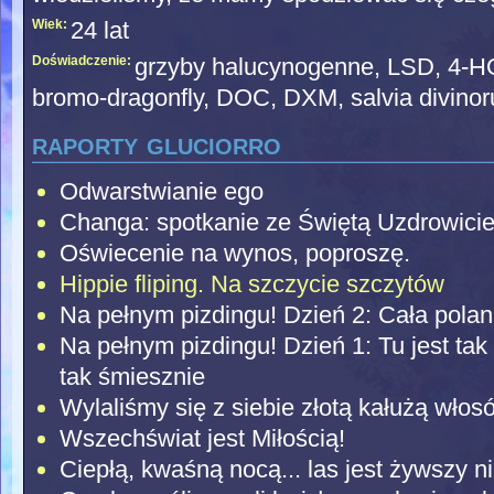
Wiek:
24 lat
Doświadczenie:
grzyby halucynogenne, LSD, 4-
bromo-dragonfly, DOC, DXM, salvia divino
raporty gluciorro
Odwarstwianie ego
Changa: spotkanie ze Świętą Uzdrowicie
Oświecenie na wynos, poproszę.
Hippie fliping. Na szczycie szczytów
Na pełnym pizdingu! Dzień 2: Cała polana
Na pełnym pizdingu! Dzień 1: Tu jest tak
tak śmiesznie
Wylaliśmy się z siebie złotą kałużą włosó
Wszechświat jest Miłością!
Ciepłą, kwaśną nocą... las jest żywszy n