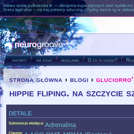
Znowu widzę pułkownika B. — olbrzymia kupa płynnych świń wylała mu si
Scena teatralna — na niej potwory sztuczne. Ohydny świnio ryj w zielone
raporty
jak pisać
regulamin
O co tu chodzi?
Regu
strona główna
›
blogi
›
gluciorro'
you are here
hippie fliping. na szczycie 
detale
Substancja wiodąca:
Adrenalina
Chemia: