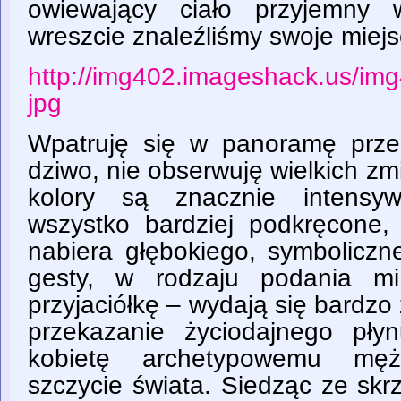
owiewający ciało przyjemny 
wreszcie znaleźliśmy swoje miejs
http://img402.imageshack.us/im
jpg
Wpatruję się w panoramę prz
dziwo, nie obserwuję wielkich zm
kolory są znacznie intensyw
wszystko bardziej podkręcone, 
nabiera głębokiego, symboliczn
gesty, w rodzaju podania mi
przyjaciółkę – wydają się bardzo
przekazanie życiodajnego pły
kobietę archetypowemu męż
szczycie świata. Siedząc ze sk