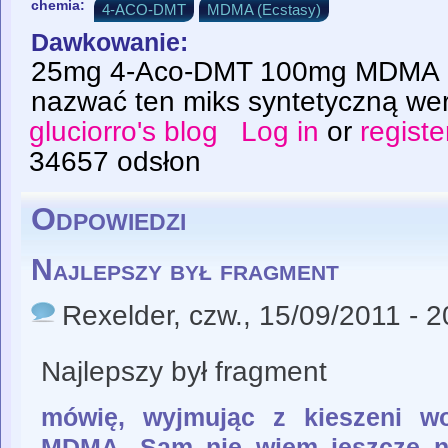
chemia:
4-ACO-DMT
MDMA (Ecstasy)
Dawkowanie:
25mg 4-Aco-DMT 100mg MDMA P
nazwać ten miks syntetyczną wersj
gluciorro's blog
Log in
or
registe
34657 odsłon
Odpowiedzi
Najlepszy był fragment
Rexelder
, czw., 15/09/2011 - 2
Najlepszy był fragment
mówię, wyjmując z kieszeni wo
MDMA. Sam nie wiem jeszcze n