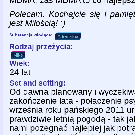
MDMA, zaś MDMA to co najleps
Polecam. Kochajcie się i pamię
jest Miłością! :)
Substancja wiodąca:
Adrenalina
Rodzaj przeżycia:
Miks
Wiek:
24 lat
Set and setting:
Od dawna planowany i wyczekiwa
zakończenie lata - połączenie p
września roku pańskiego 2011 ur
prawdziwie letnią pogodą - tak jak
nami pożegnać najlepiej jak potra