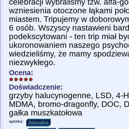
celebracji wybraliśmy tzw. alfa-gó
wzniesienia otoczone łąkami poł
miastem. Tripujemy w doborowym,
6 osób. Wszyscy nastawieni bard
podekscytowani - ten trip miał b
ukoronowaniem naszego psychode
wiedzieliśmy, że mamy spodziew
niezwykłego.
Ocena:
Doświadczenie:
grzyby halucynogenne, LSD, 4-
MDMA, bromo-dragonfly, DOC, DX
gałka muszkatołowa
apteka:
Adrenalina