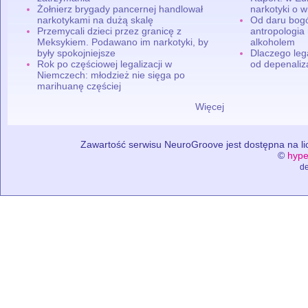
Żołnierz brygady pancernej handlował
narkotyki o w
narkotykami na dużą skalę
Od daru bogó
Przemycali dzieci przez granicę z
antropologia
Meksykiem. Podawano im narkotyki, by
alkoholem
były spokojniejsze
Dlaczego leg
Rok po częściowej legalizacji w
od depenaliza
Niemczech: młodzież nie sięga po
marihuanę częściej
Więcej
Zawartość serwisu NeuroGroove jest dostępna na lic
©
hype
de