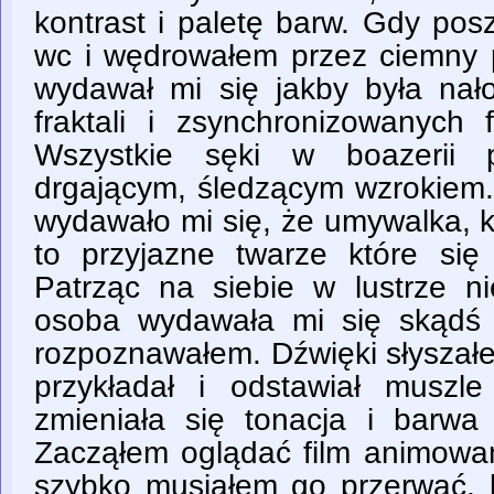
kontrast i paletę barw. Gdy po
wc i wędrowałem przez ciemny p
wydawał mi się jakby była nał
fraktali i zsynchronizowanych 
Wszystkie sęki w boazerii p
drgającym, śledzącym wzrokiem.
wydawało mi się, że umywalka, ki
to przyjazne twarze które si
Patrząc na siebie w lustrze n
osoba wydawała mi się skądś 
rozpoznawałem. Dźwięki słyszał
przykładał i odstawiał muszl
zmieniała się tonacja i barwa
Zacząłem oglądać film animowany
szybko musiałem go przerwać, 