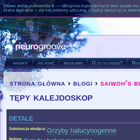
Znowu widzę pułkownika B. — olbrzymia kupa płynnych świń wylała mu si
Scena teatralna — na niej potwory sztuczne. Ohydny świnio ryj w zielone
raporty
jak pisać
regulamin
O co tu chodzi?
Regu
strona główna
›
blogi
›
saiwoh's b
you are here
tępy kalejdoskop
detale
Substancja wiodąca:
Grzyby halucynogenne
Natura: