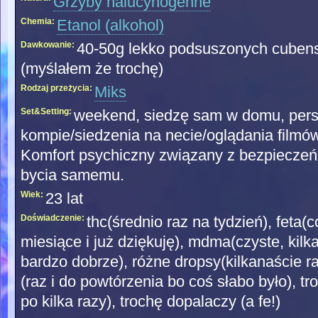
Grzyby halucynogenne
Chemia:
Etanol (alkohol)
Dawkowanie:
40-50g lekko podsuszonych cubens
(myślałem że trochę)
Rodzaj przeżycia:
Miks
Set&Setting:
weekend, siedzę sam w domu, pers
kompie/siedzenia na necie/oglądania filmów.
Komfort psychiczny związany z bezpiecze
bycia samemu.
Wiek:
23 lat
Doświadczenie:
thc(średnio raz na tydzień), feta(
miesiące i już dziękuję), mdma(czyste, kilka
bardzo dobrze), różne dropsy(kilkanaście ra
(raz i do powtórzenia bo coś słabo było), tr
po kilka razy), trochę dopalaczy (a fe!)