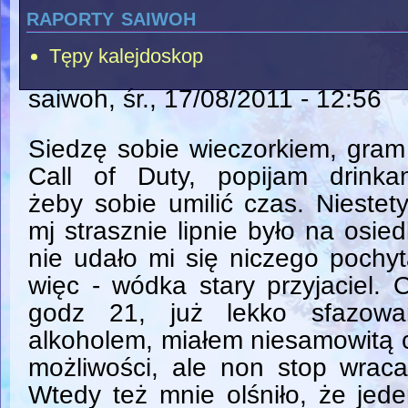
raporty saiwoh
Tępy kalejdoskop
saiwoh
, śr., 17/08/2011 - 12:56
Siedzę sobie wieczorkiem, gra
Call of Duty, popijam drinkam
żeby sobie umilić czas. Niestet
mj strasznie lipnie było na osied
nie udało mi się niczego pochy
więc - wódka stary przyjaciel. 
godz 21, już lekko sfazowa
alkoholem, miałem niesamowitą c
możliwości, ale non stop wrac
Wtedy też mnie olśniło, że jed