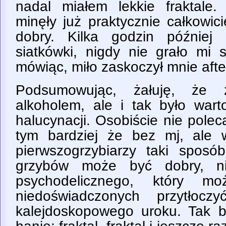
nadal miałem lekkie fraktale.
minęły już praktycznie całkowici
dobry. Kilka godzin późnie
siatkówki, nigdy nie grało mi 
mówiąc, miło zaskoczył mnie afte
Podsumowując, żałuję, że z
alkoholem, ale i tak było war
halucynacji. Osobiście nie pole
tym bardziej że bez mj, ale 
pierwszogrzybiarzy taki spos
grzybów może być dobry, n
psychodelicznego, który mo
niedoświadczonych przytłocz
kalejdoskopowego uroku. Tak by