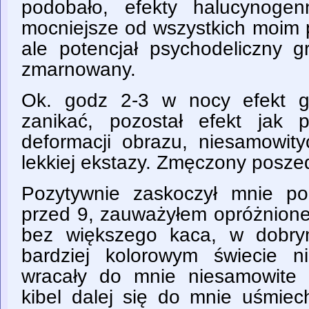
podobało, efekty halucynogen
mocniejsze od wszystkich moim 
ale potencjał psychodeliczny g
zmarnowany.
Ok. godz 2-3 w nocy efekt g
zanikać, pozostał efekt jak p
deformacji obrazu, niesamowity
lekkiej ekstazy. Zmęczony posze
Pozytywnie zaskoczył mnie po
przed 9, zauważyłem opróżnione 
bez większego kaca, w dobry
bardziej kolorowym świecie n
wracały do mnie niesamowite 
kibel dalej się do mnie uśmiec