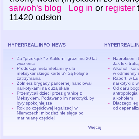
saiwoh's blog
Log in
or
register
11420 odsłon
hyperreal.info news
hyperreal.i
Za "przekąski" z Kalifornii grozi mu 20 lat
Naproksen i 
więzienia
Jak leki traf
Produkcja metamfetaminy dla
Alkohol i ko
meksykańskiego kartelu? Są kolejne
w odmienny 
zatrzymania
Raport: w Eu
Żołnierz brygady pancernej handlował
narkotyki o w
narkotykami na dużą skalę
Od daru bogó
Przemycali dzieci przez granicę z
antropologia
Meksykiem. Podawano im narkotyki, by
alkoholem
były spokojniejsze
Dlaczego leg
Rok po częściowej legalizacji w
od depenaliza
Niemczech: młodzież nie sięga po
marihuanę częściej
Więcej