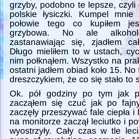
grzyby, podobno te lepsze, czyli
polskie łysiczki. Kumpel mnie
połowie tego co kupiłem jes
grzybowa. No ale alkoho
zastanawiając się, zjadłem c
Długo mieliłem to w ustach, cy
nim połknąłem. Wszystko na prak
ostatni jadłem obiad koło 15. No 
dreszczykiem, że co się stało to s
Ok. pół godziny po tym jak p
zacząłem się czuć jak po fajny
zaczęły przeszywać fale ciepła i 
na monitorze zaczął leciutko i po
wyostrzyły. Cały czas w tle lec