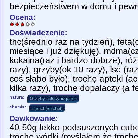
bezpieczeństwem w domu i pewn
Ocena:
Doświadczenie:
thc(średnio raz na tydzień), feta
miesiące i już dziękuję), mdma(cz
kokaina(raz i bardzo dobrze), ró
razy), grzyby(ok 10 razy), lsd (ra
coś słabo było), trochę apteki (a
kilka razy), trochę dopalaczy (a fe
natura:
Grzyby halucynogenne
chemia:
Etanol (alkohol)
Dawkowanie:
40-50g lekko podsuszonych cube
trochę wódki (myślałem że trochę