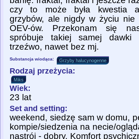
banię: fraktal, fraktal i jeszcze ra
czy to może była kwestia a
grzybów, ale nigdy w życiu nie
OEV-ów. Przekonam się na
spróbuje takiej samej dawki
trzeźwo, nawet bez mj.
Substancja wiodąca:
Grzyby halucynogenne
Rodzaj przeżycia:
Miks
Wiek:
23 lat
Set and setting:
weekend, siedzę sam w domu, p
kompie/siedzenia na necie/ogląd
nastrój - dobry. Komfort psychic