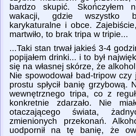
bardzo skupić. Skończyłem n
wakacji, gdzie wszystko b
karykaturalne i obce. Zajebiści
martwiło, to brak tripa w tripie...
...Taki stan trwał jakieś 3-4 godz
popijałem drinki... i to był najw
się na własnej skórze, że alkoho
Nie spowodował bad-tripow czy j
prostu spłycił banię grzybową.
wewnętrznego tripa, co z regu
konkretnie zdarzało. Nie mi
otaczającego świata, żadn
zmienionych przekonań. Alkoh
uodpornił na tę banię, że o