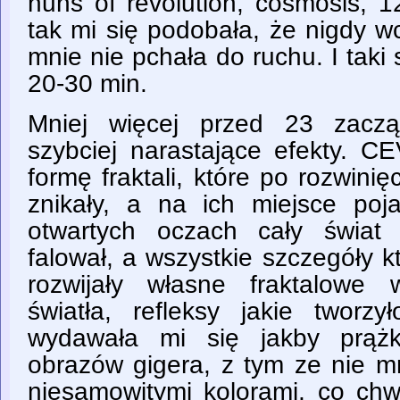
nuns of revolution, cosmosis, 
tak mi się podobała, że nigdy w
mnie nie pchała do ruchu. I taki 
20-30 min.
Mniej więcej przed 23 zacz
szybciej narastające efekty. CE
formę fraktali, które po rozwinię
znikały, a na ich miejsce poj
otwartych oczach cały świat 
falował, a wszystkie szczegóły 
rozwijały własne fraktalowe 
światła, refleksy jakie tworzył
wydawała mi się jakby prąż
obrazów gigera, z tym ze nie mr
niesamowitymi kolorami, co chw