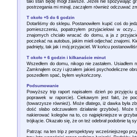
taki stan będę mógł zawsze. Jeżeli nie spożywając grz
postrzegania mi minął, zacząłem również odczuwać z
T około +5 do 6 godzin
Dotarliśmy do sklepu. Postanowiłem kupić coś do j
pomieszczeniu, popatrzyłem przyjacielowi w oczy.
znajomych chciało wracać do domu, a ja z przyjacie
poczekać na autobus, jakim mieli odjechać znajomi. K
padnięty, tak jak i mój przyjaciel. W końcu postanowil
T około + 6 godzin i kilkanaście minut
Wszedłem do domu, nikogo nie zastałem. Usiadłem na
Zamknąłem oczy i ujrzałem jakieś psychodeliczne obr
poszedłem spać, byłem wykończony.
Podsumowanie
Powyższy trip raport napisałem dzień po przyjęciu 
poprawek w raporcie). Ciekawym jest fakt, że pod
(towarzysze również). Może dlatego, iż dawka była zb
dość słabo odczuwałem działanie grzybów). Może też
nakierować kolegów na to, co najpiękniejsze w grzyba
trójkącie. Okazało się, że on też odebrał podobnie tą 
Patrząc na ten trip z perspektywy wcześniejszego prz