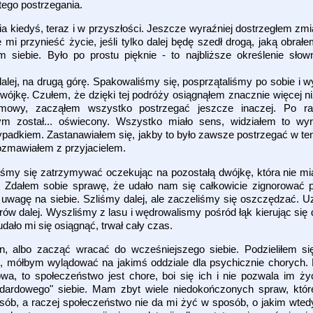
 tego postrzegania.
 kiedyś, teraz i w przyszłości. Jeszcze wyraźniej dostrzegłem zmia
 mi przynieść życie, jeśli tylko dalej będę szedł drogą, jaką obr
 siebie. Było po prostu pięknie - to najbliższe określenie sło
dalej, na drugą górę. Spakowaliśmy się, posprzątaliśmy po sobie i
wójkę. Czułem, że dzięki tej podróży osiągnąłem znacznie więcej 
wy, zacząłem wszystko postrzegać jeszcze inaczej. Po ra
m został... oświecony. Wszystko miało sens, widziałem to wyr
ypadkiem. Zastanawiałem się, jakby to było zawsze postrzegać w te
rozmawiałem z przyjacielem.
śmy się zatrzymywać oczekując na pozostałą dwójkę, która nie miała
 Zdałem sobie sprawę, że udało nam się całkowicie zignorować p
wagę na siebie. Szliśmy dalej, ale zaczeliśmy się oszczędzać. U
trów dalej. Wyszliśmy z lasu i wędrowalismy pośród łąk kierując się 
dało mi się osiągnąć, trwał cały czas.
albo zacząć wracać do wcześniejszego siebie. Podzieliłem się
, mółbym wylądować na jakimś oddziale dla psychicznie chorych.
wa, to społeczeństwo jest chore, boi się ich i nie pozwala im ż
ardowego" siebie. Mam zbyt wiele niedokończonych spraw, któr
sób, a raczej społeczeństwo nie da mi żyć w sposób, o jakim wte