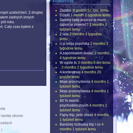
komentują
Zazdro
9 godzin 57 min. temu
rapii uzależnień. Z drugiej
Dzięki
1 month 3 tygodnie temu
ywałem żadnych innych
Dałoby radę jeszcze w moim
pół roku.
raporcie zmienić?
2 months 1
eń. Cały czas byłem z
tydzień temu
2 lata
2 months 3 tygodnie
temu
r.i.p moja psychika
2 months 3
tygodnie temu
A zapomiałem dodać
2 months
4 tygodnie temu
W ogóle to
3 months 6 dni temu
.
3 months 2 tygodnie temu
A konkretniej
4 months 20
godzin temu
Moje przemyślenia
4 months 1
tydzień temu
Moje przemyślenia
4 months 1
tydzień temu
60 % moich
psychodelicznych
4 months 1
eta
tydzień temu
Fajny trip, jeśli chesz
4 months
 tamtej stronie
1 tydzień temu
czadach
Bardziej rozbuduj trip i co
4
months 1 tydzień temu
 !