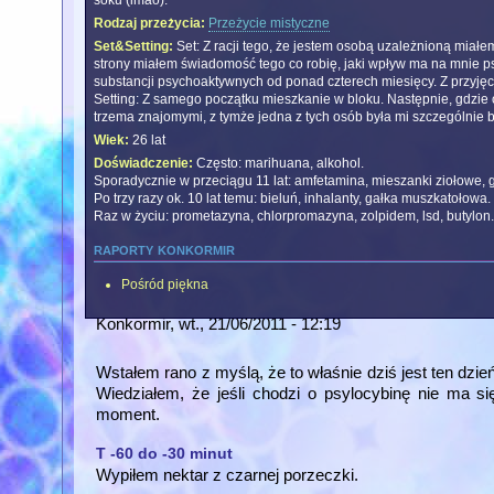
soku (imao).
Rodzaj przeżycia:
Przeżycie mistyczne
Set&Setting:
Set: Z racji tego, że jestem osobą uzależnioną miałe
strony miałem świadomość tego co robię, jaki wpływ ma na mnie ps
substancji psychoaktywnych od ponad czterech miesięcy. Z przyjęc
Setting: Z samego początku mieszkanie w bloku. Następnie, gdzie od
trzema znajomymi, z tymże jedna z tych osób była mi szczególnie bli
Wiek:
26 lat
Doświadczenie:
Często: marihuana, alkohol.
Sporadycznie w przeciągu 11 lat: amfetamina, mieszanki ziołowe, 
Po trzy razy ok. 10 lat temu: bieluń, inhalanty, gałka muszkatołowa.
Raz w życiu: prometazyna, chlorpromazyna, zolpidem, lsd, butylon
raporty konkormir
Pośród piękna
Konkormir
, wt., 21/06/2011 - 12:19
Wstałem rano z myślą, że to właśnie dziś jest ten dzień
Wiedziałem, że jeśli chodzi o psylocybinę nie ma s
moment.
T -60 do -30 minut
Wypiłem nektar z czarnej porzeczki.