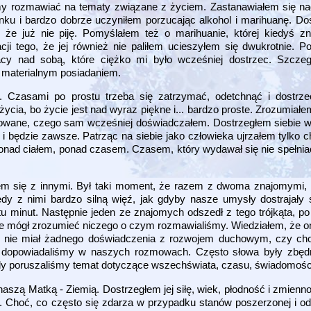
iśmy rozmawiać na tematy związane z życiem. Zastanawiałem się 
ku i bardzo dobrze uczyniłem porzucając alkohol i marihuanę. Dos
ę, że już nie piję. Pomyślałem też o marihuanie, której kiedyś 
ji tego, że jej również nie paliłem ucieszyłem się dwukrotnie. 
acy nad sobą, które ciężko mi było wcześniej dostrzec. Szczeg
a materialnym posiadaniem.
 Czasami po prostu trzeba się zatrzymać, odetchnąć i dostrzec
cia, bo życie jest nad wyraz piękne i... bardzo proste. Zrozumiałem
kowane, czego sam wcześniej doświadczałem. Dostrzegłem siebie 
i będzie zawsze. Patrząc na siebie jako człowieka ujrzałem tylko c
onad ciałem, ponad czasem. Czasem, który wydawał się nie spełniać 
em się z innymi. Był taki moment, że razem z dwoma znajomymi, k
dy z nimi bardzo silną więź, jak gdyby nasze umysły dostrajały s
u minut. Następnie jeden ze znajomych odszedł z tego trójkąta, p
ie mógł zrozumieć niczego o czym rozmawialiśmy. Wiedziałem, że 
 że nie miał żadnego doświadczenia z rozwojem duchowym, czy ch
nie dopowiadaliśmy w naszych rozmowach. Często słowa były zbęd
y poruszaliśmy temat dotyczące wszechświata, czasu, świadomości i
szą Matką - Ziemią. Dostrzegłem jej siłę, wiek, płodność i zmienn
i. Choć, co często się zdarza w przypadku stanów poszerzonej i o