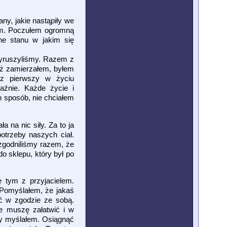
ny, jakie nastąpiły we
ałem. Poczułem ogromną
wne stanu w jakim się
 wyruszyliśmy. Razem z
niż zamierzałem, byłem
z pierwszy w życiu
aźnie. Każde życie i
n sposób, nie chciałem
 na nic siły. Za to ja
otrzeby naszych ciał.
zgodniliśmy razem, że
do sklepu, który był po
 tym z przyjacielem.
 Pomyślałem, że jakaś
yć w zgodzie ze sobą.
e muszę załatwić i w
dy myślałem. Osiągnąć