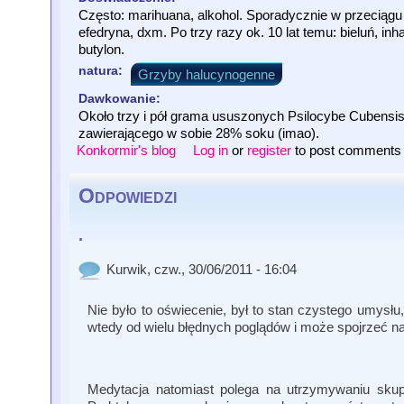
Często: marihuana, alkohol. Sporadycznie w przeciągu 
efedryna, dxm. Po trzy razy ok. 10 lat temu: bieluń, i
butylon.
natura:
Grzyby halucynogenne
Dawkowanie:
Około trzy i pół grama ususzonych Psilocybe Cubensis 
zawierającego w sobie 28% soku (imao).
Konkormir's blog
Log in
or
register
to post comments
Odpowiedzi
.
Kurwik
, czw., 30/06/2011 - 16:04
Nie było to oświecenie, był to stan czystego umysłu
wtedy od wielu błędnych poglądów i może spojrzeć na 
Medytacja natomiast polega na utrzymywaniu skupi