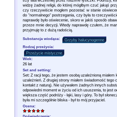
trzy lata wcześniej przez rodzime łysiczki. Podróży, k
widzę żadnej religii, do której mógłbym czuć jakąś prz
czy rzeczywiście mogłem pozostać w stanie oświeceni
do "normalnego" postrzegania, czy była to rzeczywiśc
naprawdę było oświecenie, skoro w jakiś sposób obawi
przeze mnie decyzji. Wtedy naprawdę czułem, że mam 
przyjmuję to z dużą radością.
Substancja wiodąca:
Grzyby halucynogenne
Rodzaj przeżycia:
Przeżycie mistyczne
Wiek:
26 lat
Set and setting:
Set: Z racji tego, że jestem osobą uzależnioną miałem 
uzależnień. Z drugiej strony miałem świadomość tego c
kontakt z naturą). Nie używałem żadnych innych subs
odpowiedni moment w życiu od ich ususzenia, to jest o
większa część podróży - łąki, lasy i góry. To był sło
była mi szczególnie bliska - był to mój przyjaciel.
Ocena:
Doświadczenie: