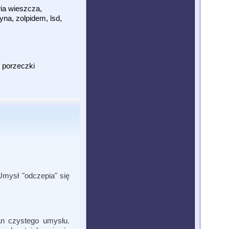
wia wieszcza,
yna, zolpidem, lsd,
j porzeczki
Umysł "odczepia" się
an czystego umysłu.