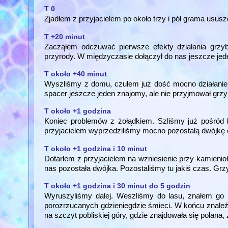
T 0
Zjadłem z przyjacielem po około trzy i pół grama usu
T +20 minut
Zacząłem odczuwać pierwsze efekty działania grzy
przyrody. W międzyczasie dołączył do nas jeszcze jede
T około +40 minut
Wyszliśmy z domu, czułem już dość mocno działanie 
spacer jeszcze jeden znajomy, ale nie przyjmował grz
T około +1 godzina
Koniec problemów z żołądkiem. Szliśmy już pośród 
przyjacielem wyprzedziliśmy mocno pozostałą dwójkę
T około +1 godzina i 10 minut
Dotarłem z przyjacielem na wzniesienie przy kamieni
nas pozostała dwójka. Pozostaliśmy tu jakiś czas. Grzy
T około +1 godzina i 30 minut do 5 godzin
Wyruszyliśmy dalej. Weszliśmy do lasu, znałem go b
porozrzucanych gdzieniegdzie śmieci. W końcu znaleźli
na szczyt pobliskiej góry, gdzie znajdowała się polana,