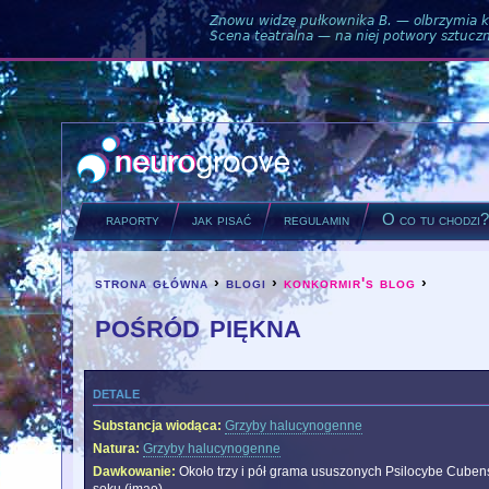
Znowu widzę pułkownika B. — olbrzymia ku
Scena teatralna — na niej potwory sztuczne
raporty
jak pisać
regulamin
O co tu chodzi
strona główna
›
blogi
›
konkormir's blog
›
you are here
pośród piękna
detale
Substancja wiodąca:
Grzyby halucynogenne
Natura:
Grzyby halucynogenne
Dawkowanie:
Około trzy i pół grama ususzonych Psilocybe Cubens