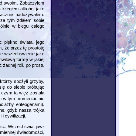
nad swoim. Zobaczyłem
trzegłem alkohol jako
znacznie nadużywałem.
Poza tym zdałem sobie
ólnie w biegu całego
 piękno świata, jego
, że przez tę prostotę
we wszechświecie jako
hwilową formę w jakiej
żadnej roli, po prostu
tórzy spożyli grzyby,
ię do siebie próbując
o czym ta więź została
on w tym momencie nie
ociażby enteogenami).
ne, gdyż nasza trójka
 cywilizacji.
ość. Wszechświat jawił
dmiennej świadomości,