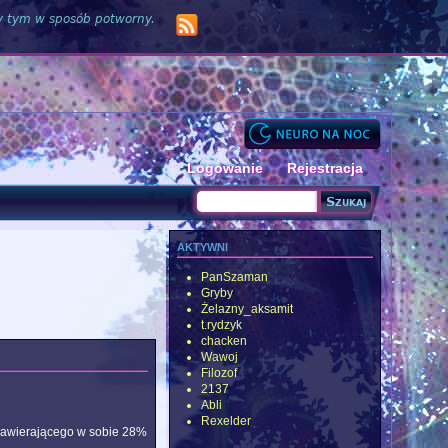
zy tym w sposób potworny.
Logowanie
Rejestracja
Szukaj
Formularz wyszukiwania
aktywni
PanSzaman
Gryby
Żelazny_aksamit
t.rydzyk
chacken
Wawoj
Filozof
2137
Abli
Rexelder
 zawierającego w sobie 28%