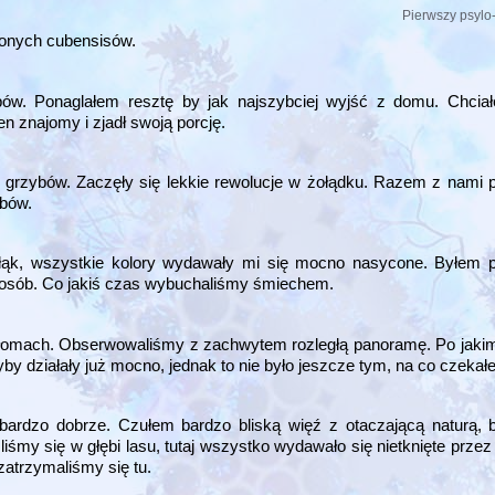
Pierwszy psylo-t
szonych cubensisów.
bów. Ponaglałem resztę by jak najszybciej wyjść z domu. Chci
n znajomy i zjadł swoją porcję.
grzybów. Zaczęły się lekkie rewolucje w żołądku. Razem z nami p
ybów.
łąk, wszystkie kolory wydawały mi się mocno nasycone. Byłem p
 osób. Co jakiś czas wybuchaliśmy śmiechem.
ołomach. Obserwowaliśmy z zachwytem rozległą panoramę. Po jakim
by działały już mocno, jednak to nie było jeszcze tym, na co czekał
ardzo dobrze. Czułem bardzo bliską więź z otaczającą naturą, b
śmy się w głębi lasu, tutaj wszystko wydawało się nietknięte przez
 zatrzymaliśmy się tu.