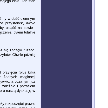
mojego ciała. Ten stan
yliśmy w dość ciemnym
na przystanek, dwoje
by usiąść na trawie i
czenie, byłem totalnie
ś się zaczęło ruszać.
zybów. Chwilę później
przyjęcia (plus kilka
m żadnych imaginacji
jawiło, a poza tym już
zależało i potrafiłem
 go o naszą dyskusję w
óży rozpoczętej prawie