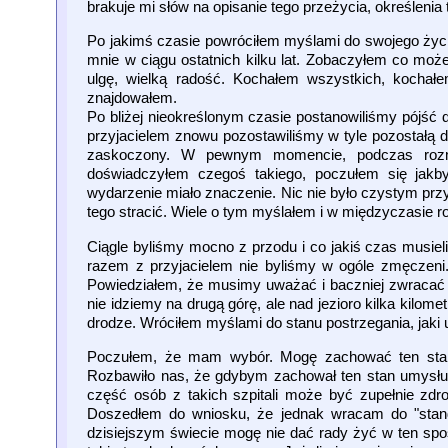
brakuje mi słów na opisanie tego przeżycia, określenia
Po jakimś czasie powróciłem myślami do swojego życia
mnie w ciągu ostatnich kilku lat. Zobaczyłem co może
ulgę, wielką radość. Kochałem wszystkich, kochałem
znajdowałem.
Po bliżej nieokreślonym czasie postanowiliśmy pójść 
przyjacielem znowu pozostawiliśmy w tyle pozostałą d
zaskoczony. W pewnym momencie, podczas rozmo
doświadczyłem czegoś takiego, poczułem się jakby
wydarzenie miało znaczenie. Nic nie było czystym prz
tego stracić. Wiele o tym myślałem i w międzyczasie 
Ciągle byliśmy mocno z przodu i co jakiś czas musieli
razem z przyjacielem nie byliśmy w ogóle zmęczeni.
Powiedziałem, że musimy uważać i baczniej zwracać u
nie idziemy na drugą górę, ale nad jezioro kilka kilome
drodze. Wróciłem myślami do stanu postrzegania, jaki u
Poczułem, że mam wybór. Mogę zachować ten stan, 
Rozbawiło nas, że gdybym zachował ten stan umysłu
część osób z takich szpitali może być zupełnie zdro
Doszedłem do wniosku, że jednak wracam do "stand
dzisiejszym świecie mogę nie dać rady żyć w ten spo