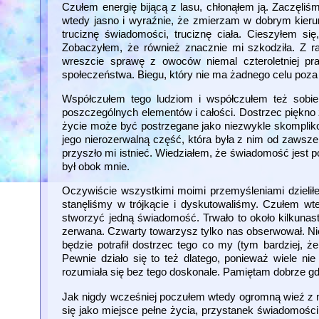
Czułem energię bijącą z lasu, chłonąłem ją. Zaczęl
wtedy jasno i wyraźnie, że zmierzam w dobrym kierun
truciznę świadomości, truciznę ciała. Cieszyłem si
Zobaczyłem, że również znacznie mi szkodziła. Z rac
wreszcie sprawę z owoców niemal czteroletniej pr
społeczeństwa. Biegu, który nie ma żadnego celu poz
Współczułem tego ludziom i współczułem też sobie.
poszczególnych elementów i całości. Dostrzec piękno ży
życie może być postrzegane jako niezwykle skompli
jego nierozerwalną część, która była z nim od zawsze 
przyszło mi istnieć. Wiedziałem, że świadomość jest p
był obok mnie.
Oczywiście wszystkimi moimi przemyśleniami dzielił
stanęliśmy w trójkącie i dyskutowaliśmy. Czułem wte
stworzyć jedną świadomość. Trwało to około kilkunast
zerwana. Czwarty towarzysz tylko nas obserwował. N
będzie potrafił dostrzec tego co my (tym bardziej,
Pewnie działo się to też dlatego, ponieważ wiele 
rozumiała się bez tego doskonale. Pamiętam dobrze gd
Jak nigdy wcześniej poczułem wtedy ogromną wieź z na
się jako miejsce pełne życia, przystanek świadomośc