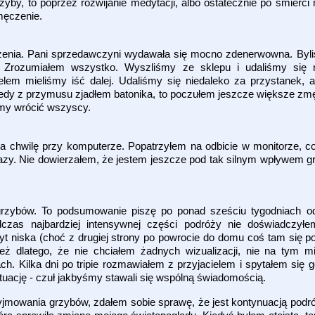
yby, to poprzez rozwijanie medytacji, albo ostatecznie po śmierci 
męczenie.
edzenia. Pani sprzedawczyni wydawała się mocno zdenerwowna. B
.. Zrozumiałem wszystko. Wyszliśmy ze sklepu i udaliśmy się 
lem mieliśmy iść dalej. Udaliśmy się niedaleko za przystanek, a
iedy z przymusu zjadłem batonika, to poczułem jeszcze większe zmę
iśmy wrócić wszyscy.
 chwilę przy komputerze. Popatrzyłem na odbicie w monitorze, co
azy. Nie dowierzałem, że jestem jeszcze pod tak silnym wpływem gr
grzybów. To podsumowanie piszę po ponad sześciu tygodniach od 
czas najbardziej intensywnej części podróży nie doświadczyłe
yt niska (choć z drugiej strony po powrocie do domu coś tam się po
 dlatego, że nie chciałem żadnych wizualizacji, nie na tym mi 
ch. Kilka dni po tripie rozmawiałem z przyjacielem i spytałem się
sytuację - czuł jakbyśmy stawali się wspólną świadomością.
yjmowania grzybów, zdałem sobie sprawę, że jest kontynuacją podr