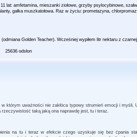
11 lat: amfetamina, mieszanki ziołowe, grzyby psylocybinowe, szał
nhalanty, gałka muszkatołowa. Raz w życiu: prometazyna, chlorpromaz
(odmiana Golden Teacher). Wcześniej wypiłem litr nektaru z czarne
25636 odsłon
, w którym uważności nie zakłóca typowy strumień emocji i myśli. 
rzeczywistość taką jaką ona naprawdę jest, tu i teraz.
enia na tu i teraz w efekcie czego uzyskuje się bez ćpania st