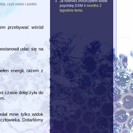
Ja również zniszczyłem sobie
rip, czyli niebo i piekło
psychikę DXM
4 months 2
tygodnie temu
ałem przebywać wśród
ostanowił udać się na
ełen energii, razem z
ś czasie dołączyła do
em.
olał mnie tylko widok
 człowieka. Dotarliśmy