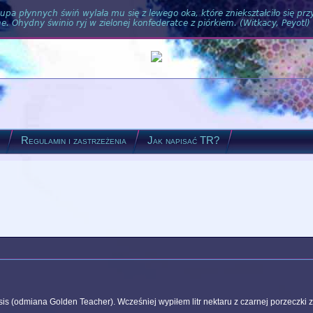
pa płynnych świń wylała mu się z lewego oka, które zniekształciło się pr
. Ohydny świnio ryj w zielonej konfederatce z piórkiem. (Witkacy, Peyotl)
?
Regulamin i zastrzeżenia
Jak napisać TR?
is (odmiana Golden Teacher). Wcześniej wypiłem litr nektaru z czarnej porzeczki