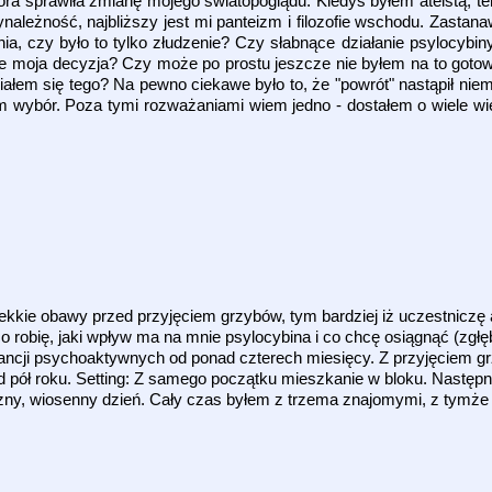
tóra sprawiła zmianę mojego światopoglądu. Kiedyś byłem ateistą, ter
ynależność, najbliższy jest mi panteizm i filozofie wschodu. Zastana
a, czy było to tylko złudzenie? Czy słabnące działanie psylocybi
ie moja decyzja? Czy może po prostu jeszcze nie byłem na to goto
ałem się tego? Na pewno ciekawe było to, że "powrót" nastąpił niem
wybór. Poza tymi rozważaniami wiem jedno - dostałem o wiele wię
lekkie obawy przed przyjęciem grzybów, tym bardziej iż uczestniczę a
o robię, jaki wpływ ma na mnie psylocybina i co chcę osiągnąć (zgłę
tancji psychoaktywnych od ponad czterech miesięcy. Z przyjęciem 
d pół roku. Setting: Z samego początku mieszkanie w bloku. Następni
neczny, wiosenny dzień. Cały czas byłem z trzema znajomymi, z tymże