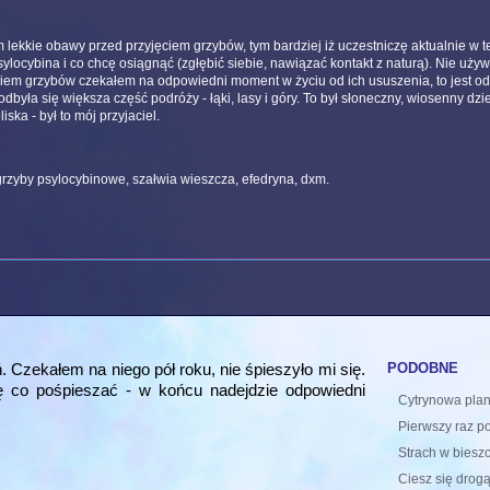
m lekkie obawy przed przyjęciem grzybów, tym bardziej iż uczestniczę aktualnie w te
ylocybina i co chcę osiągnąć (zgłębić siebie, nawiązać kontakt z naturą). Nie uż
iem grzybów czekałem na odpowiedni moment w życiu od ich ususzenia, to jest od 
była się większa część podróży - łąki, lasy i góry. To był słoneczny, wiosenny dzi
ska - był to mój przyjaciel.
grzyby psylocybinowe, szałwia wieszcza, efedryna, dxm.
.
podobne
. Czekałem na niego pół roku, nie śpieszyło mi się.
ię co pośpieszać - w końcu nadejdzie odpowiedni
Cytrynowa plan
Pierwszy raz po
Strach w biesz
Ciesz się drogą