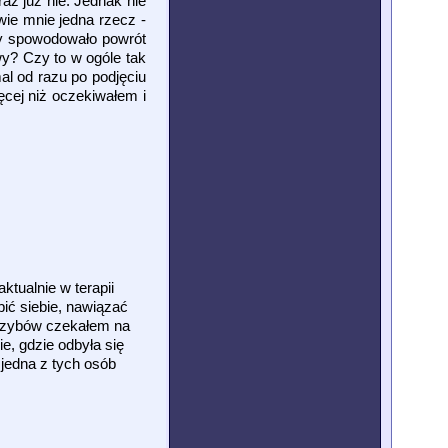
az już nie. Jednak nie
wie mnie jedna rzecz -
ny spowodowało powrót
wy? Czy to w ogóle tak
al od razu po podjęciu
cej niż oczekiwałem i
ktualnie w terapii
bić siebie, nawiązać
grzybów czekałem na
e, gdzie odbyła się
 jedna z tych osób