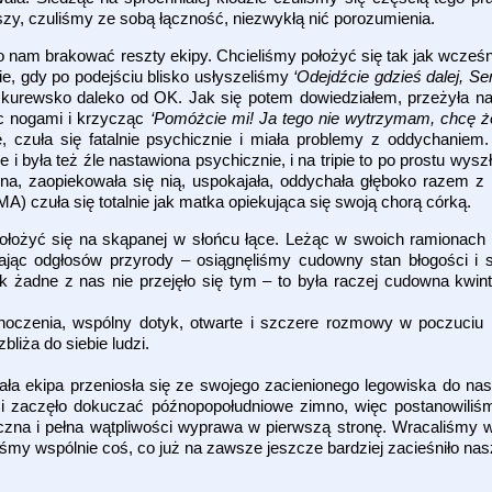
zy, czuliśmy ze sobą łączność, niezwykłą nić porozumienia.
am brakować reszty ekipy. Chcieliśmy położyć się tak jak wcześni
nie, gdy po podejściu blisko usłyszeliśmy
‘Odejdźcie gdzieś dalej, Ser
 kurewsko daleko od OK. Jak się potem dowiedziałem, przeżyła n
c nogami i krzycząc
‘Pomóżcie mi! Ja tego nie wytrzymam, chcę że
e, czuła się fatalnie psychicznie i miała problemy z oddychaniem
e i była też źle nastawiona psychicznie, i na tripie to po prostu wys
a, zaopiekowała się nią, uspokajała, oddychała głęboko razem z 
A) czuła się totalnie jak matka opiekująca się swoją chorą córką.
żyć się na skąpanej w słońcu łące. Leżąc w swoich ramionach i
hając odgłosów przyrody – osiągnęliśmy cudowny stan błogości i
 żadne z nas nie przejęło się tym – to była raczej cudowna kwinte
dnoczenia, wspólny dotyk, otwarte i szczere rozmowy w poczuciu 
bliża do siebie ludzi.
ała ekipa przeniosła się ze swojego zacienionego legowiska do nas
u i zaczęło dokuczać późnopopołudniowe zimno, więc postanowili
czna i pełna wątpliwości wyprawa w pierwszą stronę. Wracaliśmy w 
iśmy wspólnie coś, co już na zawsze jeszcze bardziej zacieśniło na