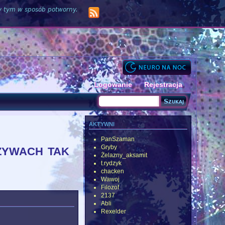
zy tym w sposób potworny.
Logowanie
Rejestracja
Szukaj
Formularz wyszukiwania
aktywni
PanSzaman
rzywach tak
Gryby
Żelazny_aksamit
t.rydzyk
chacken
Wawoj
Filozof
2137
Abli
Rexelder