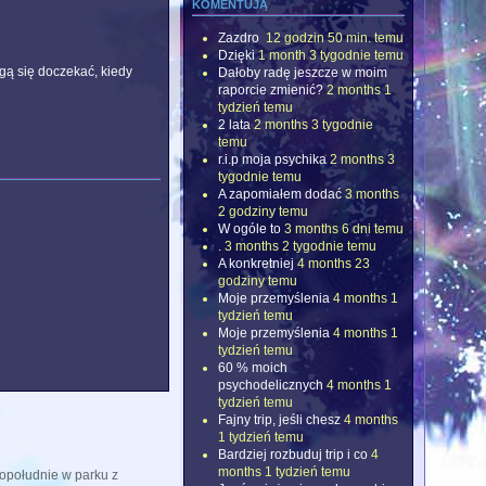
komentują
Zazdro
12 godzin 50 min. temu
Dzięki
1 month 3 tygodnie temu
gą się doczekać, kiedy
Dałoby radę jeszcze w moim
raporcie zmienić?
2 months 1
tydzień temu
2 lata
2 months 3 tygodnie
temu
r.i.p moja psychika
2 months 3
tygodnie temu
A zapomiałem dodać
3 months
2 godziny temu
W ogóle to
3 months 6 dni temu
.
3 months 2 tygodnie temu
A konkretniej
4 months 23
godziny temu
Moje przemyślenia
4 months 1
tydzień temu
Moje przemyślenia
4 months 1
tydzień temu
60 % moich
psychodelicznych
4 months 1
tydzień temu
Fajny trip, jeśli chesz
4 months
1 tydzień temu
Bardziej rozbuduj trip i co
4
months 1 tydzień temu
opołudnie w parku z