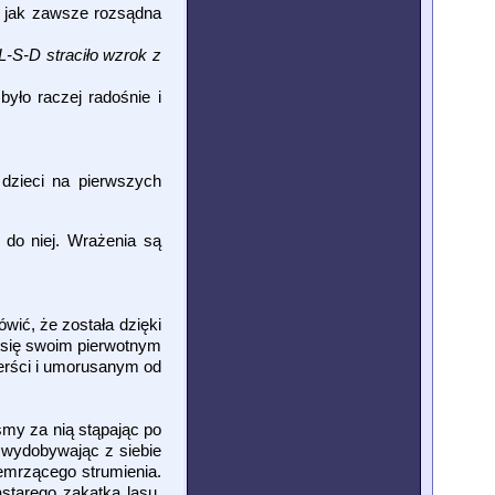
o jak zawsze rozsądna
L-S-D straciło wzrok z
yło raczej radośnie i
 dzieci na pierwszych
 do niej. Wrażenia są
wić, że została dzięki
się swoim pierwotnym
ierści i umorusanym od
my za nią stąpając po
i wydobywając z siebie
zemrzącego strumienia.
astarego zakątka lasu.