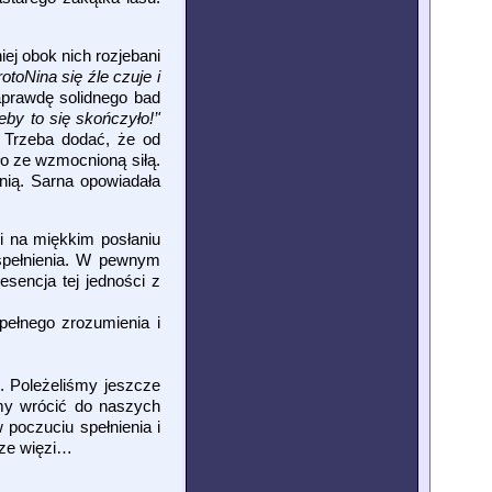
ej obok nich rozjebani
otoNina się źle czuje i
aprawdę solidnego bad
by to się skończyło!’'
. Trzeba dodać, że od
zło ze wzmocnioną siłą.
nią. Sarna opowiadała
 na miękkim posłaniu
 spełnienia. W pewnym
sencja tej jedności z
pełnego zrozumienia i
. Poleżeliśmy jeszcze
śmy wrócić do naszych
poczuciu spełnienia i
sze więzi…