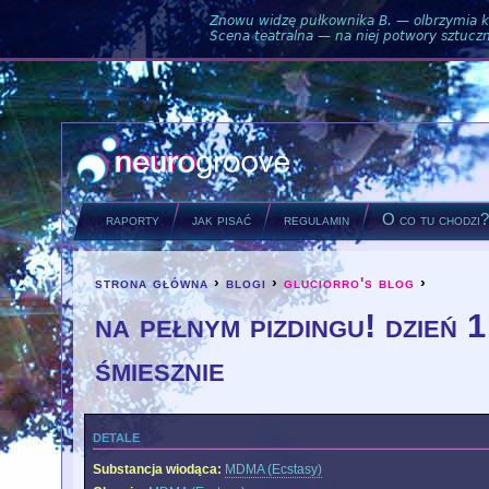
Znowu widzę pułkownika B. — olbrzymia ku
Scena teatralna — na niej potwory sztuczne
raporty
jak pisać
regulamin
O co tu chodzi
strona główna
›
blogi
›
gluciorro's blog
›
you are here
na pełnym pizdingu! dzień 1
śmiesznie
detale
Substancja wiodąca:
MDMA (Ecstasy)