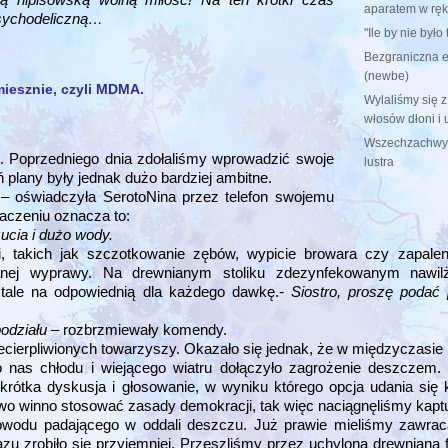
aparatem w ręk
psychodeliczną…
"Ile by nie było 
Bezgraniczna e
(newbe)
śmiesznie, czyli MDMA.
Wylaliśmy się z
włosów dłoni i 
Wszechzachwyt.
 Poprzedniego dnia zdołaliśmy wprowadzić swoje
lustra
 plany były jednak dużo bardziej ambitne.
– oświadczyła SerotoNina przez telefon swojemu
aczeniu oznacza to:
cia i dużo wody.
akich jak szczotkowanie zębów, wypicie browara czy zapalen
anej wyprawy. Na drewnianym stoliku zdezynfekowanym nawil
ztale na odpowiednią dla każdego dawkę.
- Siostro, proszę podać
podziału –
rozbrzmiewały komendy.
ecierpliwionych towarzyszy. Okazało się jednak, że w międzyczasie 
o nas chłodu i wiejącego wiatru dołączyło zagrożenie deszczem
 krótka dyskusja i głosowanie, w wyniku którego opcja udania się 
o winno stosować zasady demokracji, tak więc naciągnęliśmy kapt
wodu padającego w oddali deszczu. Już prawie mieliśmy zawrac
razu zrobiło się przyjemniej. Przeszliśmy przez uchyloną drewnianą