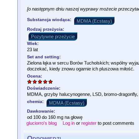
[o następnym dniu naszej wyprawy możecie przeczytać
Substancja wiodąca:
MDMA (Ecstasy)
Rodzaj przeżycia:
Pozytywne przeżycie
Wiek:
23 lat
Set and setting:
Zielona łąka w sercu Borów Tucholskich; wspólny wyja
doczekać, kiedy znowu ogarnie ich pluszowa miłość.
Ocena:
Doświadczenie:
MDMA, grzyby halucynogenne, LSD, bromo-dragonfly,
chemia:
MDMA (Ecstasy)
Dawkowanie:
od 100 do 160 mg na głowę
gluciorro's blog
Log in
or
register
to post comments
Odpowiedzi