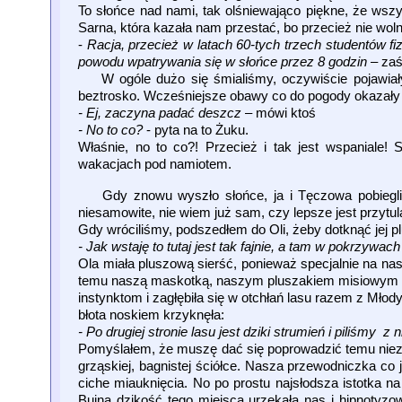
To słońce nad nami, tak olśniewająco piękne, że wsz
Sarna, która kazała nam przestać, bo przecież nie woln
-
Racja, przecież w latach 60-tych trzech studentów fi
powodu wpatrywania się w słońce przez 8 godzin
– zaś
W ogóle dużo się śmialiśmy, oczywiście pojawiały 
beztrosko. Wcześniejsze obawy co do pogody okazały si
- Ej, zaczyna padać deszcz
– mówi ktoś
- No to co?
- pyta na to Żuku.
Właśnie, no to co?! Przecież i tak jest wspaniale!
wakacjach pod namiotem.
Gdy znowu wyszło słońce, ja i Tęczowa pobiegliśmy
niesamowite, nie wiem już sam, czy lepsze jest przytul
Gdy wróciliśmy, podszedłem do Oli, żeby dotknąć jej pl
- Jak wstaję to tutaj jest tak fajnie, a tam w pokrzywach
Ola miała pluszową sierść, ponieważ specjalnie na nasz
temu naszą maskotką, naszym pluszakiem misiowym i
instynktom i zagłębiła się w otchłań lasu razem z Młod
błota noskiem krzyknęła:
- Po drugiej stronie lasu jest dziki strumień i piliśmy 
Pomyślałem, że muszę dać się poprowadzić temu niez
grząskiej, bagnistej ściółce. Nasza przewodniczka co
ciche miauknięcia. No po prostu najsłodsza istotka na
Bujna dzikość tego miejsca urzekała nas i hipnotyzow