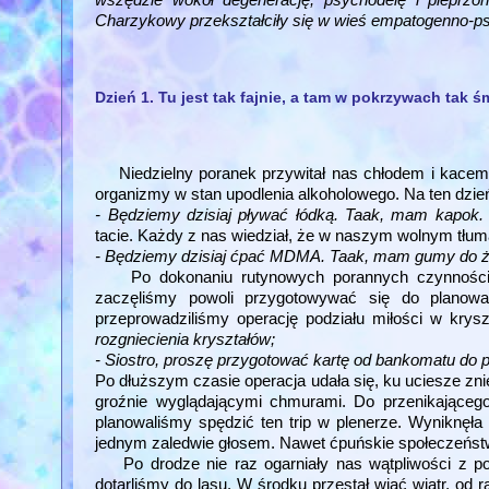
Charzykowy przekształciły się w wieś empatogenno-
Dzień 1. Tu jest tak fajnie, a tam w pokrzywach tak 
Niedzielny poranek przywitał nas chłodem i kacem.
organizmy w stan upodlenia alkoholowego. Na ten dzień
- Będziemy dzisiaj pływać łódką. Taak, mam kapok.
tacie. Każdy z nas wiedział, że w naszym wolnym tłum
- Będziemy dzisiaj ćpać MDMA. Taak, mam gumy do żu
Po dokonaniu rutynowych porannych czynności, t
zaczęliśmy powoli przygotowywać się do planow
przeprowadziliśmy operację podziału miłości w krys
rozgniecienia kryształów;
- Siostro, proszę przygotować kartę od bankomatu do 
Po dłuższym czasie operacja udała się, ku uciesze zni
groźnie wyglądającymi chmurami. Do przenikająceg
planowaliśmy spędzić ten trip w plenerze. Wyniknęła
jednym zaledwie głosem. Nawet ćpuńskie społeczeństw
Po drodze nie raz ogarniały nas wątpliwości z po
dotarliśmy do lasu. W środku przestał wiać wiatr, od 