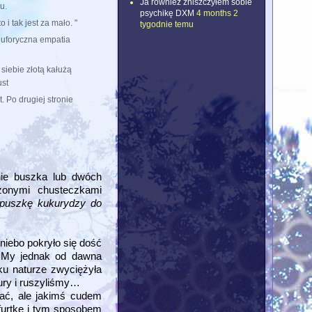
Ja również zniszczyłem sobie
u.
psychikę DXM
4 months 2
to i tak jest za mało. "
tygodnie temu
uforyczna empatia
 siebie złotą kałużą
ust
 Po drugiej stronie
ie buszka lub dwóch
żonymi chusteczkami
 puszkę kukurydzy do
niebo pokryło się dość
. My jednak od dawna
ku naturze zwyciężyła
ury i ruszyliśmy…
ać, ale jakimś cudem
 furtkę i tym sposobem