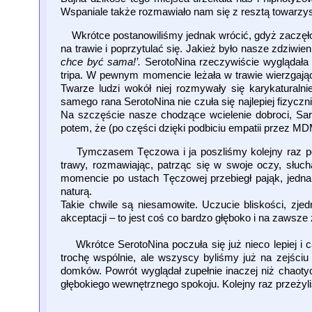
Wspaniale także rozmawiało nam się z resztą towarzys
Wkrótce postanowiliśmy jednak wrócić, gdyż zaczęło n
na trawie i poprzytulać się. Jakież było nasze zdziwie
chce być sama!’.
SerotoNina rzeczywiście wyglądała
tripa. W pewnym momencie leżała w trawie wierzgają
Twarze ludzi wokół niej rozmywały się karykaturalni
samego rana SerotoNina nie czuła się najlepiej fizyczni
Na szczęście nasze chodzące wcielenie dobroci, Sarn
potem, że (po części dzięki podbiciu empatii przez MDM
Tymczasem Tęczowa i ja poszliśmy kolejny raz poło
trawy, rozmawiając, patrząc się w swoje oczy, słuc
momencie po ustach Tęczowej przebiegł pająk, jednak
naturą.
Takie chwile są niesamowite. Uczucie bliskości, zje
akceptacji – to jest coś co bardzo głęboko i na zawsze z
Wkrótce SerotoNina poczuła się już nieco lepiej i c
trochę wspólnie, ale wszyscy byliśmy już na zejści
domków. Powrót wyglądał zupełnie inaczej niż chaoty
głębokiego wewnętrznego spokoju. Kolejny raz przeżyl