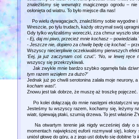
znaleźliśmy się wewnątrz magicznego ogrodu – nie 
osłonięta od wiatru. To było miejsce dla nas!
Po wielu dywagacjach, znaleźliśmy sobie wygodne i 
Wreszcie, po tylu trudach, każdy otrzymał swój upragn
Gdy tylko wylizaliśmy woreczki, zza chmur wyszło słoń
- Ej, daj mi piwo, przecież mnie kochasz
– powiedziała
- Jeszcze nie, dopiero za chwilę będę cię kochać
– prz
Wszyscy niecierpliwie oczekiwaliśmy pierwszych efek
‘Eej, ja już zaczynam coś czuć’. ‘No, w lewej ręce
wszyscy się przekrzykiwali.
Jak zwykle mnie bardzo szybko ogarnęła fala dziwnośc
tym razem wziąłem za dużo?’
Jednak już po chwili serotonina zalała moje neurony, a
kocham was!’.
Znowu jest tak dobrze, że muszę aż troszkę pojęczeć.
Po kolei dołączają do mnie następni ekstatyczni wybrań
Jesteśmy tu wszyscy razem, kochamy się, leżymy na 
wiatr, śpiewają ptaki, szumią drzewa. To jest właśnie Ż
Na otwartym terenie jak nigdy wcześniej dały o s
momentach największej euforii rozmywał się), kolory
uniósł głowę do góry, a z jego ust dobyło się dobitne
‘o 