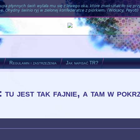
pa płynnych świń wylała mu się z lewego oka, które zniekształciło się pr
. Ohydny świnio ryj w zielonej konfederatce z piórkiem. (Witkacy, Peyotl)
?
Regulamin i zastrzeżenia
Jak napisać TR?
: tu jest tak fajnie, a tam w pok