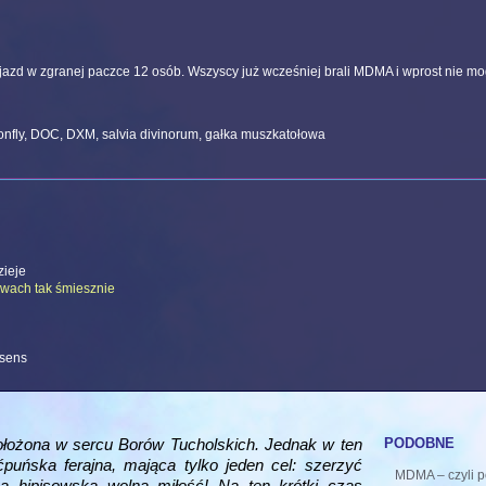
jazd w zgranej paczce 12 osób. Wszyscy już wcześniej brali MDMA i wprost nie mo
fly, DOC, DXM, salvia divinorum, gałka muszkatołowa
zieje
zywach tak śmiesznie
 sens
podobne
ołożona w sercu Borów Tucholskich. Jednak w ten
uńska ferajna, mająca tylko jeden cel: szerzyć
MDMA – czyli p
ną hipisowską wolną miłość! Na ten krótki czas