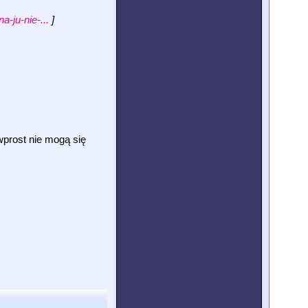
a-ju-nie-...
]
wprost nie mogą się