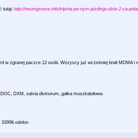
 tutaj:
http://neurogroove.info/trip/na-pe-nym-pizdingu-dzie-2-ca-polan
zd w zgranej paczce 12 osób. Wszyscy już wcześniej brali MDMA i 
 DOC, DXM, salvia divinorum, gałka muszkatołowa
33996 odsłon