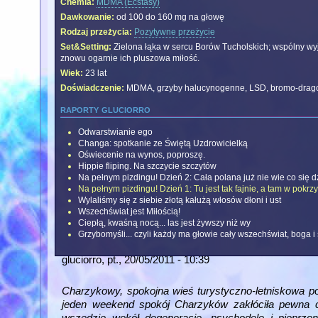
Chemia:
MDMA (Ecstasy)
Dawkowanie:
od 100 do 160 mg na głowę
Rodzaj przeżycia:
Pozytywne przeżycie
Set&Setting:
Zielona łąka w sercu Borów Tucholskich; wspólny wy
znowu ogarnie ich pluszowa miłość.
Wiek:
23 lat
Doświadczenie:
MDMA, grzyby halucynogenne, LSD, bromo-dragon
raporty gluciorro
Odwarstwianie ego
Changa: spotkanie ze Świętą Uzdrowicielką
Oświecenie na wynos, poproszę.
Hippie fliping. Na szczycie szczytów
Na pełnym pizdingu! Dzień 2: Cała polana już nie wie co się d
Na pełnym pizdingu! Dzień 1: Tu jest tak fajnie, a tam w pokr
Wylaliśmy się z siebie złotą kałużą włosów dłoni i ust
Wszechświat jest Miłością!
Ciepłą, kwaśną nocą... las jest żywszy niż wy
Grzybomyśli... czyli każdy ma głowie cały wszechświat, boga i
gluciorro
, pt., 20/05/2011 - 10:39
Charzykowy, spokojna wieś turystyczno-letniskowa p
jeden weekend spokój Charzyków zakłóciła pewna ćp
wszędzie wokół degenerację, psychodelę i pieprzo