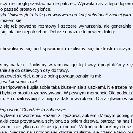
yscy nie mogli przestać na nie patrzeć. Wyrwała nas z tego dopier
o patrzeć prosto w słońce.
zyki Uniwersytetu Yale pod wpływem groźnej substancji znanej jako 
miałem się.
się też poważne rozmowy i szczere wynurzenia, ale generalnie b
ę totalnie niepotrzebne. Dobrze obrazuje to pewien dialog:
 Schowaliśmy się pod śpiworami i czuliśmy się beztrosko niczym
 na łąkę. Padliśmy w ramiona gęstej trawy i przytuliliśmy się
anie się do dziewczyn czy do trawy.
uszowej sierści, a ona z pełną powagą oznajmiła mi:
 jest tak śmiesznie!
e tripowanie kupiła sobie taką bluzę-misia z uszkami. Nie trzeba mó
 była po prostu rozchwytywana. W pewnym momencie Ola poddała 
ym. Po chwili wybiegli z niego z dzikim wzrokiem. Ola z igliwiem w s
z niego wodę! Chodźcie to zobaczyć!
wykłemu stworzeniu. Razem z Tęczową, Żukiem i Młodym pobiegliś
 jakiś czas przystawała schylona za pniem drzewa, patrząc na nas 
 ziemi, nic tylko rzucić się i ją ukochać. W końcu dotarliśmy do s
ała. Siedząc na spróchniałej kłodzie czuliśmy się częścią tego pr