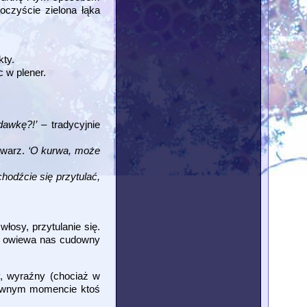
czyście zielona łąka
kty.
 w plener.
dawkę?!’
– tradycyjnie
twarz.
‘O kurwa, może
chodźcie się przytulać,
łosy, przytulanie się.
e, owiewa nas cudowny
, wyraźny (chociaż w
 pewnym momencie ktoś