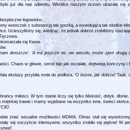
było już dla nas odwrotu. Wkrótce naszym oczom ukazała się so
bezpieczne legowisko.
iony woreczek z substancją tak gorzką, a wywołującą tak słodkie efe
ce. Ucieszyliśmy się, wiedząc, że jednak dobrze zrobiliśmy ruszając
 Tęczowa.
ekomarzała się Kasia.
tów.
 mam dreszcze’. ‘A mii jeszcze nic nie weszło, może zjem drugą 
i. Chaos w głowie, serce bije jak oszalałe, drętwieją kończyny i 
 fala ekstazy przybiła mnie do podłoża.
‘O bożee, jak dobrze! Taak, 
cy miłości. W tym stanie liczy się tylko bliskość, dotyk, dłonie, w
miękkiej trawie i mamy wyjebane na wszystko inne, świeci słońc
YCIE!
obie znać wizualne możliwości MDMA. Obraz stał się wyostrzony
 stały się soczyście intensywne, wszystko zrobiło się piękne! W
kurwa!’.