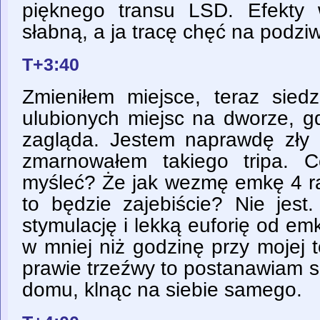
pięknego transu LSD. Efekty 
słabną, a ja tracę chęć na podziw
T+3:40
Zmieniłem miejsce, teraz sie
ulubionych miejsc na dworze, g
zagląda. Jestem naprawdę zły
zmarnowałem takiego tripa. 
myśleć? Że jak wezmę emkę 4 ra
to będzie zajebiście? Nie jest
stymulację i lekką euforię od emk
w mniej niż godzinę przy mojej t
prawie trzeźwy to postanawiam sp
domu, klnąc na siebie samego.