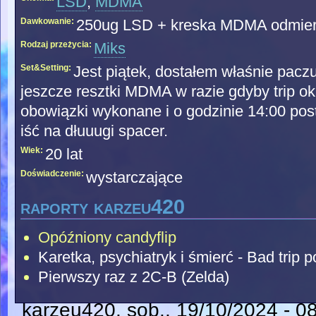
LSD
,
MDMA
Dawkowanie:
250ug LSD + kreska MDMA odmier
Rodzaj przeżycia:
Miks
Set&Setting:
Jest piątek, dostałem właśnie pa
jeszcze resztki MDMA w razie gdyby trip oka
obowiązki wykonane i o godzinie 14:00 pos
iść na dłuuugi spacer.
Wiek:
20 lat
Doświadczenie:
wystarczające
raporty karzeu420
Opóźniony candyflip
Karetka, psychiatryk i śmierć - Bad trip 
Pierwszy raz z 2C-B (Zelda)
karzeu420
, sob., 19/10/2024 - 0