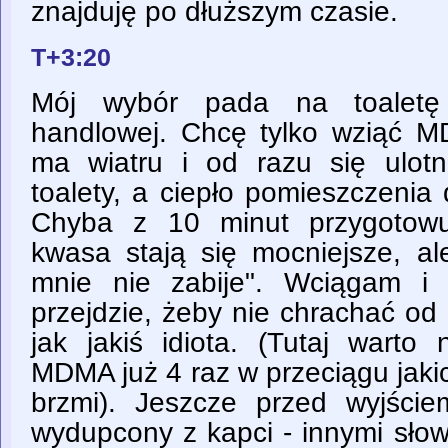
znajduję po dłuższym czasie.
T+3:20
Mój wybór pada na toaletę 
handlowej. Chcę tylko wziąć M
ma wiatru i od razu się ulot
toalety, a ciepło pomieszczenia
Chyba z 10 minut przygotowu
kwasa stają się mocniejsze, al
mnie nie zabije". Wciągam i
przejdzie, żeby nie chrachać od 
jak jakiś idiota. (Tutaj warto
MDMA już 4 raz w przeciągu jakic
brzmi). Jeszcze przed wyjście
wydupcony z kapci - innymi sło