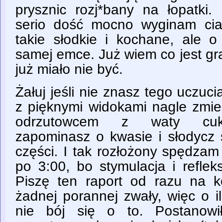
prysznic rozj*bany na łopatki
serio dość mocno wyginam ciało
takie słodkie i kochane, ale o
samej emce. Już wiem co jest gra
już miało nie być.
Żałuj jeśli nie znasz tego uczuci
z pięknymi widokami nagle zmien
odrzutowcem z waty cukr
zapominasz o kwasie i słodycz 
części. I tak rozłożony spędzam
po 3:00, bo stymulacja i reflek
Piszę ten raport od razu na k
żadnej porannej zwały, więc o i
nie bój się o to. Postanowi