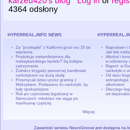
karzeu420's blog
Log in
or
regis
4364 odsłony
hyperreal.info news
hyperreal.i
Za "przekąski" z Kalifornii grozi mu 20 lat
Naproksen i 
więzienia
Jak leki traf
Produkcja metamfetaminy dla
Alkohol i ko
meksykańskiego kartelu? Są kolejne
w odmienny 
zatrzymania
Raport: w Eu
Żołnierz brygady pancernej handlował
narkotyki o w
narkotykami na dużą skalę
Od daru bogó
Przemycali dzieci przez granicę z
antropologia
Meksykiem. Podawano im narkotyki, by
alkoholem
były spokojniejsze
Dlaczego leg
Rok po częściowej legalizacji w
od depenaliza
Niemczech: młodzież nie sięga po
marihuanę częściej
Więcej
Zawartość serwisu NeuroGroove jest dostępna na lic