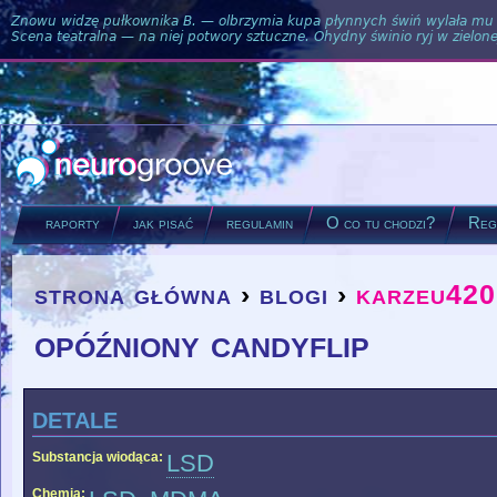
Znowu widzę pułkownika B. — olbrzymia kupa płynnych świń wylała mu si
Scena teatralna — na niej potwory sztuczne. Ohydny świnio ryj w zielone
raporty
jak pisać
regulamin
O co tu chodzi?
Regu
strona główna
›
blogi
›
karzeu420
you are here
opóźniony candyflip
detale
Substancja wiodąca:
LSD
Chemia: