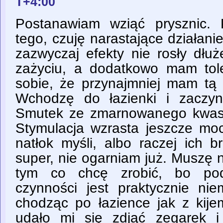
T+4:00
Postanawiam wziąć prysznic. 
tego, czuję narastające działanie
zazwyczaj efekty nie rosły dłu
zażyciu, a dodatkowo mam tol
sobie, że przynajmniej mam tą e
Wchodzę do łazienki i zaczyna
Smutek ze zmarnowanego kwasa
Stymulacja wzrasta jeszcze mo
natłok myśli, albo raczej ich b
super, nie ogarniam już. Muszę 
tym co chcę zrobić, bo pod
czynności jest praktycznie ni
chodząc po łazience jak z kij
udało mi się zdjąć zegarek 