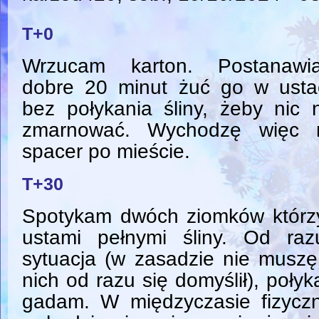
T+0
Wrzucam karton. Postanawi
dobre 20 minut żuć go w usta
bez połykania śliny, żeby nic 
zmarnować. Wychodzę więc 
spacer po mieście.
T+30
Spotykam dwóch ziomków którzy
ustami pełnymi śliny. Od raz
sytuacja (w zasadzie nie muszę
nich od razu się domyślił), połyk
gadam. W międzyczasie fizycz