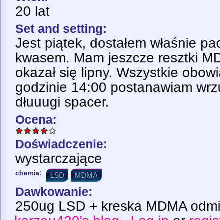
20 lat
Set and setting:
Jest piątek, dostałem właśnie p
kwasem. Mam jeszcze resztki MD
okazał się lipny. Wszystkie obow
godzinie 14:00 postanawiam wrzuc
dłuuugi spacer.
Ocena:
Doświadczenie:
wystarczające
chemia:
LSD
MDMA
Dawkowanie:
250ug LSD + kreska MDMA odmi