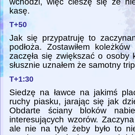
wchodzi, więc cieszę się że ni
kasę.
T+50
Jak się przypatruję to zaczyna
podłoża. Zostawiłem koleżków
zaczęła się zwiększać o osoby 
słusznie uznałem że samotny trip
T+1:30
Siedzę na ławce na jakimś pl
ruchy piasku, jarając się jak d
Obdarte ściany bloków nabie
interesujących wzorów. Zaczyna 
ale nie na tyle żeby było to n