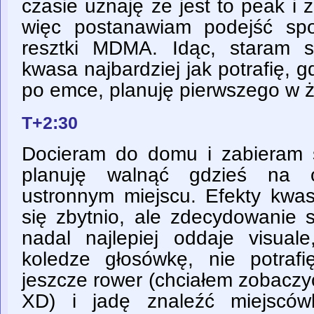
czasie uznaję że jest to peak i ż
więc postanawiam podejść s
resztki MDMA. Idąc, staram 
kwasa najbardziej jak potrafię, 
po emce, planuję pierwszego w ż
T+2:30
Docieram do domu i zabieram
planuję walnąć gdzieś na 
ustronnym miejscu. Efekty kwas
się zbytnio, ale zdecydowanie 
nadal najlepiej oddaje visua
koledze głosówkę, nie potrafi
jeszcze rower (chciałem zobaczy
XD) i jadę znaleźć miejscówk