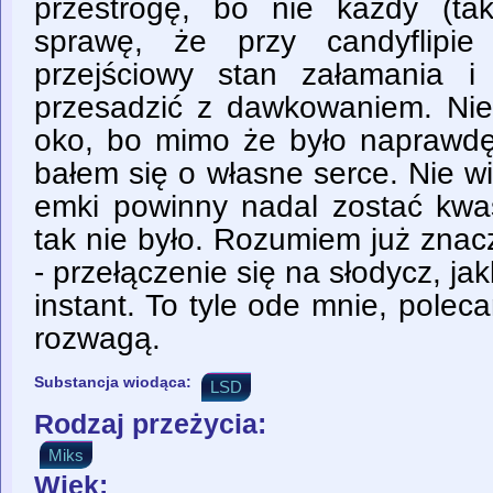
przestrogę, bo nie każdy (ta
sprawę, że przy candyflipie
przejściowy stan załamania 
przesadzić z dawkowaniem. Nie
oko, bo mimo że było naprawd
bałem się o własne serce. Nie w
emki powinny nadal zostać kwa
tak nie było. Rozumiem już zna
- przełączenie się na słodycz, ja
instant. To tyle ode mnie, pole
rozwagą.
Substancja wiodąca:
LSD
Rodzaj przeżycia:
Miks
Wiek: